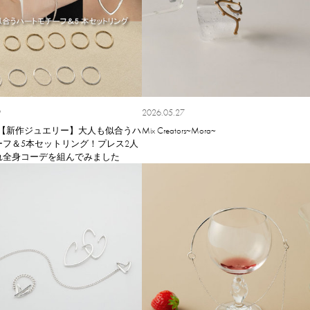
9
2026.05.27
be｜【新作ジュエリー】大人も似合うハ
Mix Creators~Mora~
ーフ＆5本セットリング！プレス2人
れ全身コーデを組んでみました