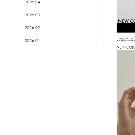
2026.04
LUCKY BAG
2026.03
2026.02
2026.05.2
2026.01
NEW COLL
2025.12
2025.11
2025.10
2025.09
2025.08
2025.07
2025.06