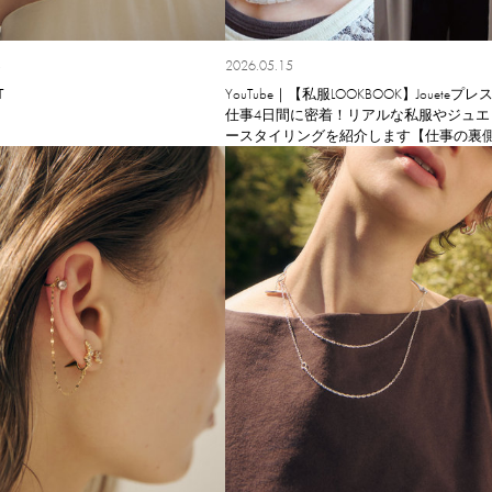
8
2026.05.15
T
YouTube｜【私服LOOKBOOK】Joueteプレ
仕事4日間に密着！リアルな私服やジュエ
ースタイリングを紹介します【仕事の裏