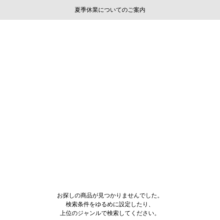
ご注文いただいたお品物のお届け状況について
ご注文いただいたお品物のお届け状況について
夏季休業についてのご案内
WEB LIMITED ITEMS >>
採用のご案内
採用のご案内
お探しの商品が見つかりませんでした。
検索条件をゆるめに設定したり、
上位のジャンルで検索してください。