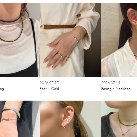
2026.07.17
2026.07.15
ing
Pearl × Gold
Earring × Necklace