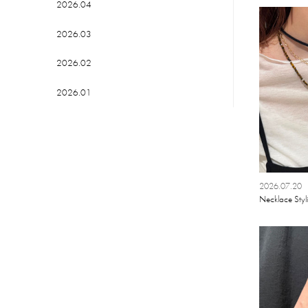
2026.04
LUCKY BAG
2026.03
2026.02
2026.01
2025.12
2025.11
2025.10
2026.07.20
Necklace Styl
2025.09
2025.08
2025.07
2025.06