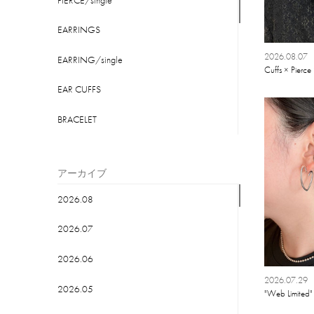
EARRINGS
2026.08.07
EARRING/single
Cuffs × Pierc
EAR CUFFS
BRACELET
BANGLE
アーカイブ
ANKLET
2026.08
CHARM
2026.07
TIME PIECE
2026.06
WRAPPING
2026.07.29
2026.05
"Web Limited" 
OTHERS