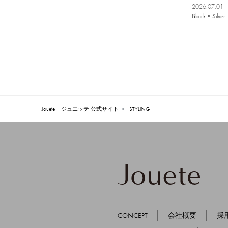
2024.07
2026.07.01
Black × Silver
2024.06
2024.05
2024.04
2024.03
Jouete | ジュエッテ 公式サイト
STYLING
2024.02
2024.01
2023.12
2023.11
2023.10
CONCEPT
会社概要
採
2023.09