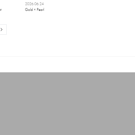
2026.06.24
t
Gold × Pearl
Next