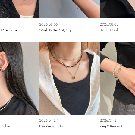
2026.08.05
2026.08.03
e × Necklace
"Web Limited" Styling
Black × Gold
2026.07.27
2026.07.24
Styling
Necklace Styling
Ring × Bracelet