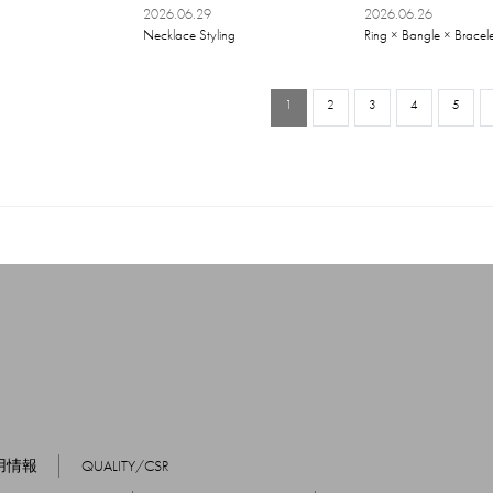
2026.06.29
2026.06.26
Necklace Styling
Ring × Bangle × Bracele
1
2
3
4
5
用情報
QUALITY/CSR