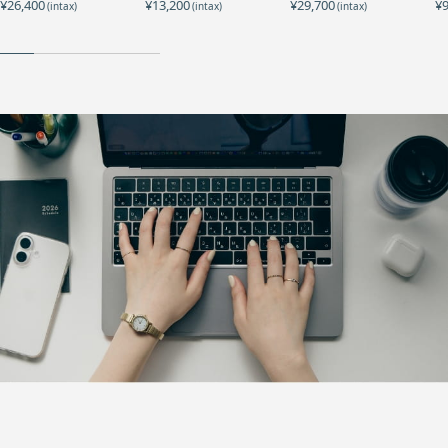
¥26,400
¥13,200
¥29,700
¥9
(intax)
(intax)
(intax)