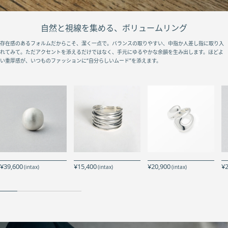
自然と視線を集める、ボリュームリング
存在感のあるフォルムだからこそ、潔く一点で。バランスの取りやすい、中指か人差し指に取り入
れてみて。ただアクセントを添えるだけではなく、手元にゆるやかな余韻を生み出します。ほどよ
い重厚感が、いつものファッションに“自分らしいムード”を添えます。
¥39,600
¥15,400
¥20,900
¥2
(intax)
(intax)
(intax)