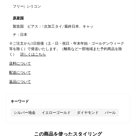
フリー), シリコン
原産国
製造国 ピアス：1次加工タイ/最終日本、キャッ
チ：日本
※ご注文から3日前後（土・日・祝日・年末年始・ゴールデンウィーク
等を除く）で発送いたします。（離島など一部地域また予約商品を除
く）
詳しくはこちら
送料について
配送について
返品について
キーワード
シルバー地金
イエローゴールド
ダイヤモンド
パール
この商品を使ったスタイリング