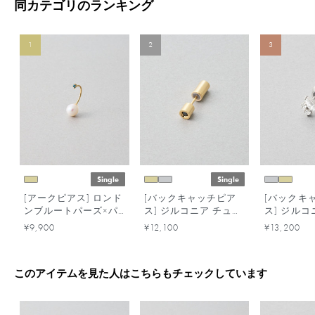
同カテゴリのランキング
1
2
3
Single
Single
[アークピアス] ロンド
[バックキャッチピア
[バックキ
ンブルートパーズ×パ
ス] ジルコニア チュー
ス] ジルコ
ール
ブ
ズ
¥9,900
¥12,100
¥13,200
このアイテムを見た人はこちらもチェックしています