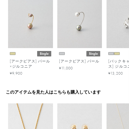
Single
Single
[アークピアス] パール
[アークピアス] パール
[バックキ
×ジルコニア
ス] ジルコ
¥11,000
ズ
¥9,900
¥13,200
このアイテムを見た人はこちらも購入しています