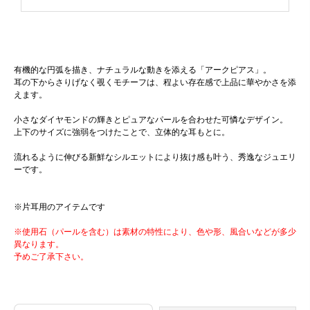
有機的な円弧を描き、ナチュラルな動きを添える「アークピアス」。
耳の下からさりげなく覗くモチーフは、程よい存在感で上品に華やかさを添
えます。
小さなダイヤモンドの輝きとピュアなパールを合わせた可憐なデザイン。
上下のサイズに強弱をつけたことで、立体的な耳もとに。
流れるように伸びる新鮮なシルエットにより抜け感も叶う、秀逸なジュエリ
ーです。
※片耳用のアイテムです
※使用石（パールを含む）は素材の特性により、色や形、風合いなどが多少
異なります。
予めご了承下さい。