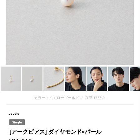
カラー：イエローゴールド
/
在庫
FREE:△
Jouete
Single
[アークピアス] ダイヤモンド×パール