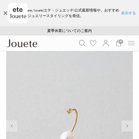
ete/Jouete(エテ・ジュエッテ)公式最新情報や、おすすめ
表示する
ジュエリースタイリングを発信。
ご注文いただいたお品物のお届け状況について
ご注文いただいたお品物のお届け状況について
夏季休業についてのご案内
WEB LIMITED ITEMS >>
採用のご案内
採用のご案内
0
前の画像
次の画