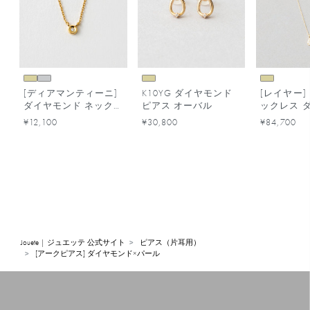
[ディアマンティーニ]
K10YG ダイヤモンド
[レイヤー] 
ダイヤモンド ネック
ピアス オーバル
ックレス 
レス
ド
¥12,100
¥30,800
¥84,700
Jouete | ジュエッテ 公式サイト
ピアス（片耳用）
[アークピアス] ダイヤモンド×パール