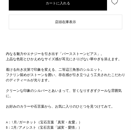
カートに入れる
店頭在庫表示
内なる魅力やエナジーを引き出す「バースストーンピアス」。
上品な色彩とひかえめなサイズ感が耳元にさりげない華やぎを添えます。
着ける向き次第で印象を変える、二等辺三角形のシルエット。
フクリン留めがストーンを囲い、存在感が引き立つよう工夫されたこだわり
のディティールが光ります。
クリーンな印象のシルバーとあいまって、甘くなりすぎずクールな雰囲気
に。
お好みのカラーや石言葉から、お気に入りのひとつを見つけてみて。
A：1月/ガーネット（宝石言葉「真実・友愛」）
B：2月/アメシスト（宝石言葉「誠実・愛情」）