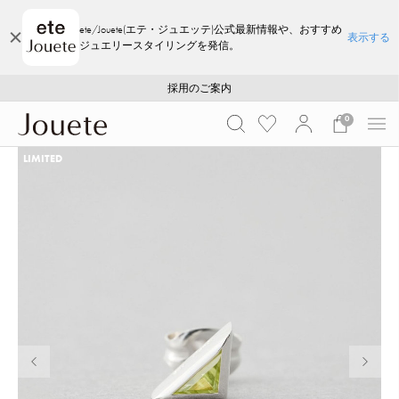
ete/Jouete(エテ・ジュエッテ)公式最新情報や、おすすめ
表示する
ジュエリースタイリングを発信。
ご注文いただいたお品物のお届け状況について
ご注文いただいたお品物のお届け状況について
夏季休業についてのご案内
WEB LIMITED ITEMS >>
採用のご案内
採用のご案内
0
LIMITED
前の画像
次の画