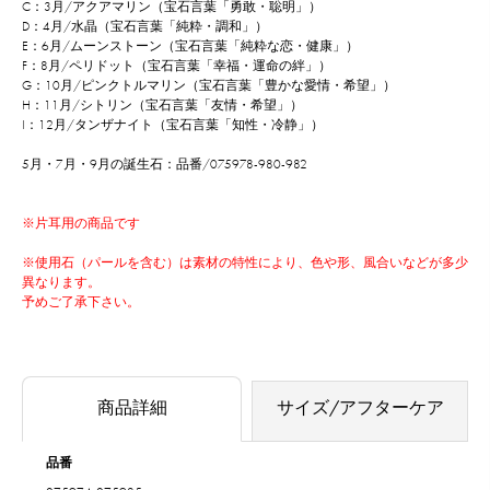
C：3月/アクアマリン（宝石言葉「勇敢・聡明」）
D：4月/水晶（宝石言葉「純粋・調和」）
E：6月/ムーンストーン（宝石言葉「純粋な恋・健康」）
F：8月/ペリドット（宝石言葉「幸福・運命の絆」）
G：10月/ピンクトルマリン（宝石言葉「豊かな愛情・希望」）
H：11月/シトリン（宝石言葉「友情・希望」）
I：12月/タンザナイト（宝石言葉「知性・冷静」）
5月・7月・9月の誕生石：品番/075978-980-982
※片耳用の商品です
※使用石（パールを含む）は素材の特性により、色や形、風合いなどが多少
異なります。
予めご了承下さい。
商品詳細
サイズ/アフターケア
品番