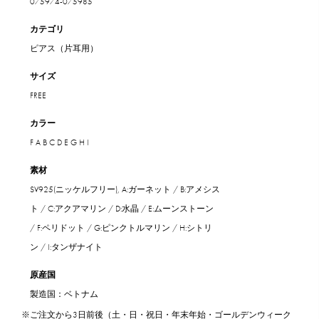
075974-075985
カテゴリ
ピアス（片耳用）
サイズ
FREE
カラー
F
A
B
C
D
E
G
H
I
素材
SV925(ニッケルフリー), A:ガーネット / B:アメシス
ト / C:アクアマリン / D:水晶 / E:ムーンストーン
/ F:ペリドット / G:ピンクトルマリン / H:シトリ
ン / I:タンザナイト
原産国
製造国：ベトナム
※ご注文から3日前後（土・日・祝日・年末年始・ゴールデンウィーク