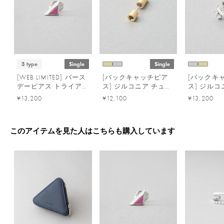
3 type
Single
Single
[WEB LIMITED] バース
[バックキャッチピア
[バックキ
デーピアス トライア
ス] ジルコニア チュー
ス] ジルコ
ングル /5月・7月・9
ブ
ズ
¥13,200
¥12,100
¥13,200
月
このアイテムを見た人はこちらも購入しています