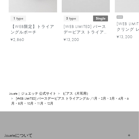
1 type
3 type
Single
[WEB LIM
【WEB限定】トライア
[WEB LIMITED] バース
クリング 
ングルポーチ
デーピアス トライア
¥13,200
ングル /5月・7月・9
¥2,860
¥13,200
月
Jouete | ジュエッテ 公式サイト
ピアス（片耳用）
[WEB LIMITED] バースデーピアス トライアングル /1月・2月・3月・4月・6
月・8月・10月・11月・12月
Joueteについて