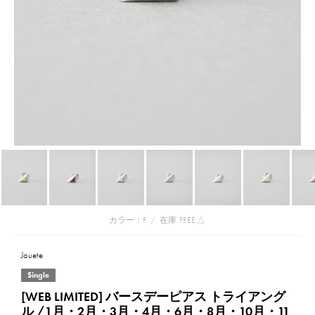
カラー：F
/
在庫
FREE:△
Jouete
Single
[WEB LIMITED] バースデーピアス トライアング
ル /1月・2月・3月・4月・6月・8月・10月・11