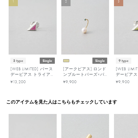
1
2
3
3 type
Single
Single
9 type
[WEB LIMITED] バース
[アークピアス] ロンド
[WEB LIM
デーピアス トライア
ンブルートパーズ×パ
デーピアス
ングル /5月・7月・9
ール
ングル /1
¥13,200
¥9,900
¥9,900
月
月・4月・
10月・11月
このアイテムを見た人はこちらもチェックしています