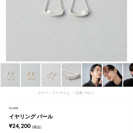
カラー：プラチナム
/
在庫
FREE:△
Jouete
イヤリング パール
¥24,200
(税込)