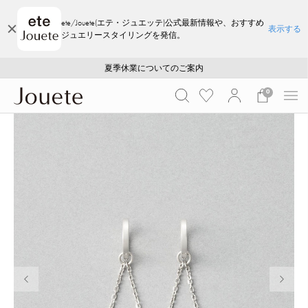
ete/Jouete(エテ・ジュエッテ)公式最新情報や、おすすめ
表示する
ジュエリースタイリングを発信。
ご注文いただいたお品物のお届け状況について
ご注文いただいたお品物のお届け状況について
夏季休業についてのご案内
WEB LIMITED ITEMS >>
採用のご案内
採用のご案内
0
前の画像
次の画