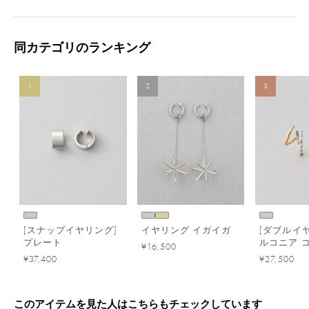
同カテゴリのランキング
1
2
3
[スナップイヤリング]
イヤリング イガイガ
[ダブルイヤ
プレート
ルコニア 
¥16,500
ー
¥37,400
¥27,500
このアイテムを見た人はこちらもチェックしています