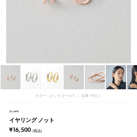
カラー：ピンクゴールド
/
在庫
FREE:△
Jouete
イヤリング ノット
¥16,500
(税込)