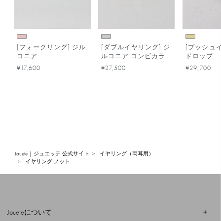
[フォークリング] ジル
[ダブルイヤリング] ジ
[プッシュ
コニア
ルコニア コンビカラ
ドロップ
ー
¥17,600
¥27,500
¥29,700
Jouete | ジュエッテ 公式サイト
イヤリング（両耳用）
イヤリング ノット
Joueteについて