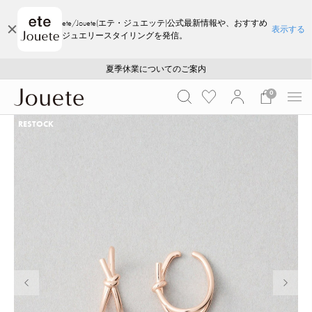
ete/Jouete(エテ・ジュエッテ)公式最新情報や、おすすめ
表示する
ジュエリースタイリングを発信。
ご注文いただいたお品物のお届け状況について
ご注文いただいたお品物のお届け状況について
夏季休業についてのご案内
WEB LIMITED ITEMS >>
採用のご案内
採用のご案内
0
RESTOCK
前の画像
次の画