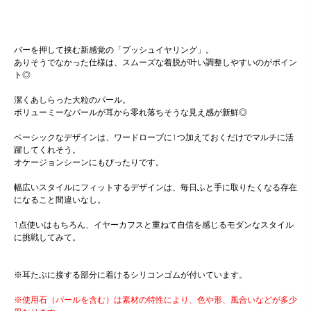
バーを押して挟む新感覚の「プッシュイヤリング」。
ありそうでなかった仕様は、スムーズな着脱が叶い調整しやすいのがポイン
ト◎
潔くあしらった大粒のパール。
ボリューミーなパールが耳から零れ落ちそうな見え感が新鮮◎
ベーシックなデザインは、ワードローブに1つ加えておくだけでマルチに活
躍してくれそう。
オケージョンシーンにもぴったりです。
幅広いスタイルにフィットするデザインは、毎日ふと手に取りたくなる存在
になること間違いなし。
1点使いはもちろん、イヤーカフスと重ねて自信を感じるモダンなスタイル
に挑戦してみて。
※耳たぶに接する部分に着けるシリコンゴムが付いています。
※使用石（パールを含む）は素材の特性により、色や形、風合いなどが多少