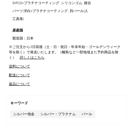
SV925+プラチナコーティング, シリコンゴム, 接合
パーツ:洋白+プラチナコーティング, 貝パール(人
工真珠)
原産国
製造国：日本
※ご注文から3日前後（土・日・祝日・年末年始・ゴールデンウィーク
等を除く）で発送いたします。（離島など一部地域また予約商品を除
く）
詳しくはこちら
送料について
配送について
返品について
キーワード
シルバー地金
シルバー・プラチナム
パール