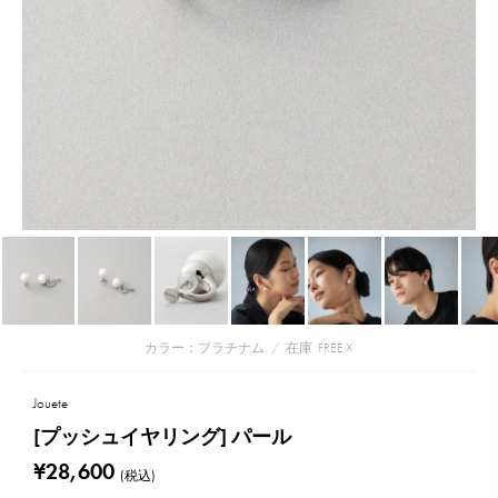
カラー：プラチナム
/
在庫
FREE:☓
Jouete
[プッシュイヤリング] パール
¥28,600
(税込)