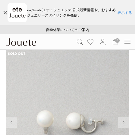
ete/Jouete(エテ・ジュエッテ)公式最新情報や、おすすめ
表示する
ジュエリースタイリングを発信。
ご注文いただいたお品物のお届け状況について
ご注文いただいたお品物のお届け状況について
夏季休業についてのご案内
WEB LIMITED ITEMS >>
採用のご案内
採用のご案内
0
SOLD OUT
前の画像
次の画