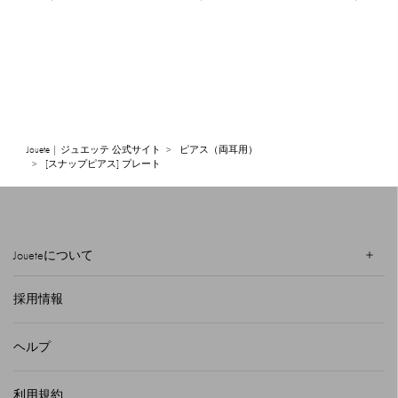
Jouete | ジュエッテ 公式サイト
ピアス（両耳用）
[スナップピアス] プレート
Joueteについて
採用情報
ヘルプ
利用規約