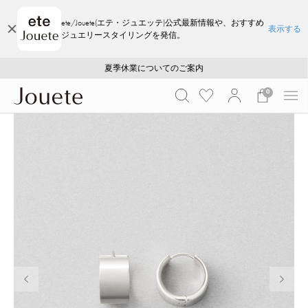
ete/Jouete(エテ・ジュエッテ)公式最新情報や、おすすめ
表示する
ジュエリースタイリングを発信。
ご注文いただいたお品物のお届け状況について
ご注文いただいたお品物のお届け状況について
夏季休業についてのご案内
WEB LIMITED ITEMS >>
採用のご案内
採用のご案内
0
前の画像
次の画