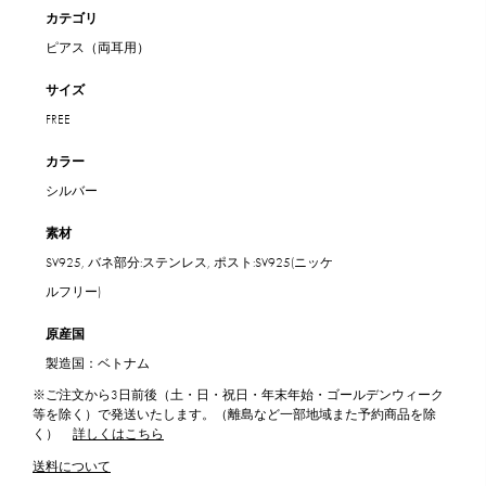
カテゴリ
ピアス（両耳用）
サイズ
FREE
カラー
シルバー
素材
SV925, バネ部分:ステンレス, ポスト:SV925(ニッケ
ルフリー)
原産国
製造国：ベトナム
※ご注文から3日前後（土・日・祝日・年末年始・ゴールデンウィーク
等を除く）で発送いたします。（離島など一部地域また予約商品を除
く）
詳しくはこちら
送料について