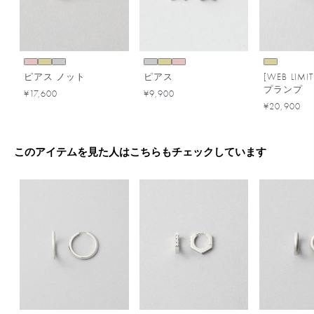
ピアス ノット
ピアス
[WEB LIM
プランプ
¥17,600
¥9,900
¥20,900
このアイテムを見た人はこちらもチェックしています