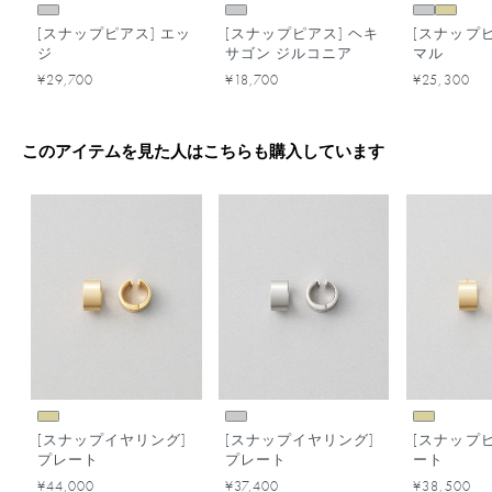
[スナップピアス] エッ
[スナップピアス] ヘキ
[スナップピ
ジ
サゴン ジルコニア
マル
¥29,700
¥18,700
¥25,300
このアイテムを見た人はこちらも購入しています
[スナップイヤリング]
[スナップイヤリング]
[スナップピ
プレート
プレート
ート
¥44,000
¥37,400
¥38,500