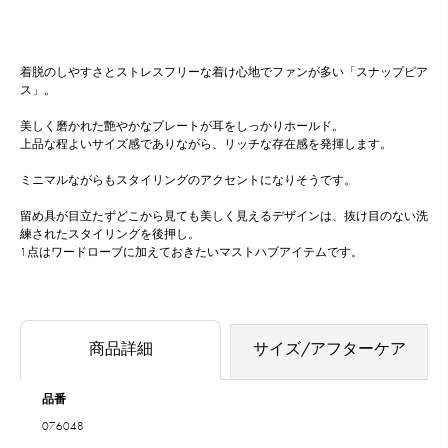
着脱のしやすさとストレスフリーな着け心地でファンが多い「スナップピア
ス」。
美しく磨かれた艶やかなプレートが耳をしっかりホールド。
上品な程よいサイズ感でありながら、リッチな存在感を発揮します。
ミニマルながらもスタイリングのアクセントになりそうです。
留め具が目立たずどこから見ても美しく見えるデザインは、抜け目のない洗
練されたスタイリングを後押し。
1点はワードローブに加えておきたいマストハブアイテムです。
商品詳細
サイズ/アフターケア
品番
076048