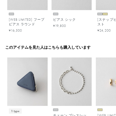
[WEB LIMITED] フープ
ピアス シック
[スナップピ
ピアス ラウンド
スト
¥19,800
¥16,500
¥24,200
このアイテムを見た人はこちらも購入しています
1 type
チェーン ブレスレッ
[WEB LIM