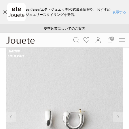
ete/Jouete(エテ・ジュエッテ)公式最新情報や、おすすめ
表示する
ジュエリースタイリングを発信。
ご注文いただいたお品物のお届け状況について
ご注文いただいたお品物のお届け状況について
夏季休業についてのご案内
WEB LIMITED ITEMS >>
採用のご案内
採用のご案内
0
LIMITED
SOLD OUT
前の画像
次の画