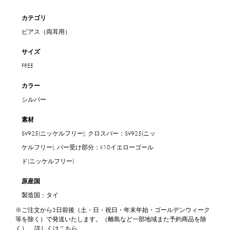
カテゴリ
ピアス（両耳用）
サイズ
FREE
カラー
シルバー
素材
SV925(ニッケルフリー), クロスバー：SV925(ニッ
ケルフリー), バー受け部分：K10イエローゴール
ド(ニッケルフリー)
原産国
製造国：タイ
※ご注文から3日前後（土・日・祝日・年末年始・ゴールデンウィーク
等を除く）で発送いたします。（離島など一部地域また予約商品を除
く）
詳しくはこちら