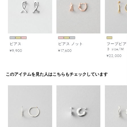
ピアス
ピアス ノット
フープピア
ト size/M
¥9,900
¥17,600
¥22,000
このアイテムを見た人はこちらもチェックしています