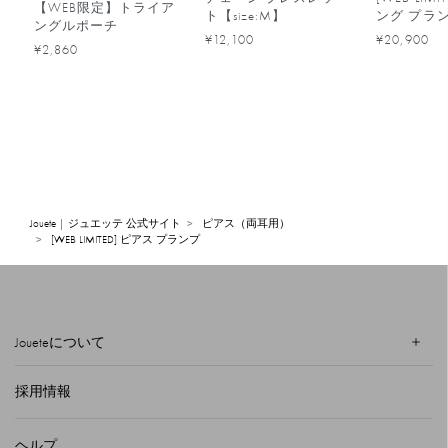
【WEB限定】トライア
ト【size:M】
ング プラ
ングルポーチ
¥12,100
¥20,900
¥2,860
Jouete | ジュエッテ 公式サイト
ピアス（両耳用）
[WEB LIMITED] ピアス プランプ
Joueteについて
採用情報
ヘルプ