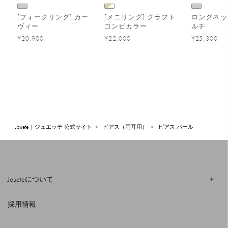
[フォークリング] カー
[メニリング] クラフト
ロングネッ
ヴィー
コンビカラー
ルチ
¥20,900
¥22,000
¥25,300
Jouete | ジュエッテ 公式サイト
ピアス（両耳用）
ピアス パール
Joueteについて
採用情報