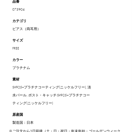
品番
075904
カテゴリ
ピアス（両耳用）
サイズ
FREE
カラー
プラチナム
素材
SV925+プラチナコーティング(ニッケルフリー), 淡
水パール, ポスト・キャッチ:SV925+プラチナコー
ティング(ニッケルフリー)
原産国
製造国：日本
※ご注文から3日前後（土・日・祝日・年末年始・ゴールデンウィーク