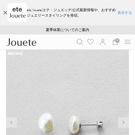
ete/Jouete(エテ・ジュエッテ)公式最新情報や、おすすめ
表示する
ジュエリースタイリングを発信。
ご注文いただいたお品物のお届け状況について
ご注文いただいたお品物のお届け状況について
夏季休業についてのご案内
WEB LIMITED ITEMS >>
採用のご案内
採用のご案内
0
RESTOCK
前の画像
次の画