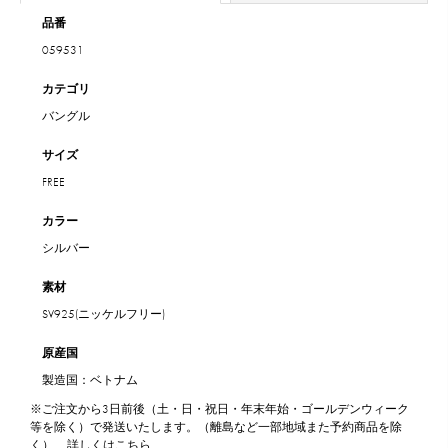
品番
059531
カテゴリ
バングル
サイズ
FREE
カラー
シルバー
素材
SV925(ニッケルフリー)
原産国
製造国：ベトナム
※ご注文から3日前後（土・日・祝日・年末年始・ゴールデンウィーク
等を除く）で発送いたします。（離島など一部地域また予約商品を除
く）
詳しくはこちら