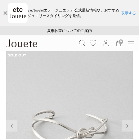
ete/Jouete(エテ・ジュエッテ)公式最新情報や、おすすめ
表示する
ジュエリースタイリングを発信。
ご注文いただいたお品物のお届け状況について
ご注文いただいたお品物のお届け状況について
夏季休業についてのご案内
WEB LIMITED ITEMS >>
採用のご案内
採用のご案内
0
SOLD OUT
前の画像
次の画