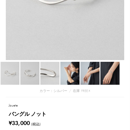
カラー：シルバー
/
在庫
FREE:☓
Jouete
バングル ノット
¥33,000
(税込)