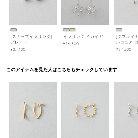
[スナップイヤリング]
イヤリング イガイガ
[ダブルイヤ
プレート
ルコニア 
¥16,500
ー
¥37,400
¥27,500
このアイテムを見た人はこちらもチェックしています