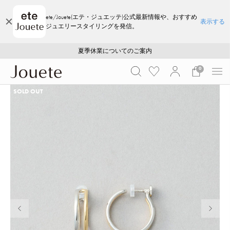
ete/Jouete(エテ・ジュエッテ)公式最新情報や、おすすめ
表示する
ジュエリースタイリングを発信。
ご注文いただいたお品物のお届け状況について
ご注文いただいたお品物のお届け状況について
夏季休業についてのご案内
WEB LIMITED ITEMS >>
採用のご案内
採用のご案内
0
SOLD OUT
前の画像
次の画