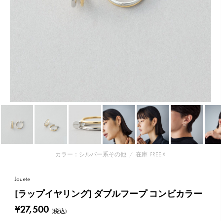
カラー：シルバー系その他
/
在庫
FREE:☓
Jouete
[ラップイヤリング] ダブルフープ コンビカラー
¥27,500
(税込)