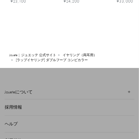
¥23,100
¥24,200
¥33,000
Jouete | ジュエッテ 公式サイト
イヤリング（両耳用）
[ラップイヤリング] ダブルフープ コンビカラー
Joueteについて
採用情報
ヘルプ