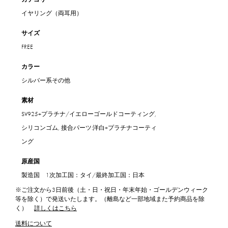
イヤリング（両耳用）
サイズ
FREE
カラー
シルバー系その他
素材
SV925+プラチナ/イエローゴールドコーティング,
シリコンゴム, 接合パーツ:洋白+プラチナコーティ
ング
原産国
製造国 1次加工国：タイ/最終加工国：日本
※ご注文から3日前後（土・日・祝日・年末年始・ゴールデンウィーク
等を除く）で発送いたします。（離島など一部地域また予約商品を除
く）
詳しくはこちら
送料について