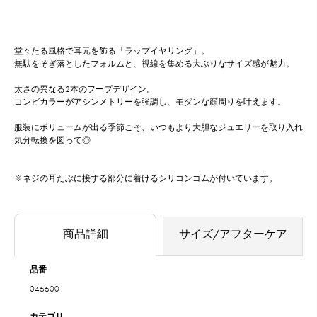
堂々たる風格で耳元を飾る「ラップイヤリング」。
無駄をそぎ落としたフォルムと、視線を集める大ぶりなサイズ感が魅力。
太さの異なる2本のフープデザイン。
コンビカラーがアシンメトリーを強調し、モダンな顔周りを叶えます。
服装にボリュームが出る季節こそ、いつもより大胆なジュエリーを取り入れ
気分転換を図って◎
※ネジの耳たぶに接する部分に着けるシリコンゴムが付いています。
商品詳細
サイズ/アフターケア
品番
046600
カテゴリ