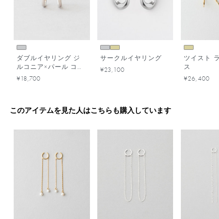
ダブルイヤリング ジ
サークルイヤリング
ツイスト 
ルコニア×パール コン
ス
¥23,100
ビカラー
¥18,700
¥26,400
このアイテムを見た人はこちらも購入しています