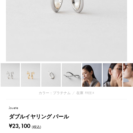
カラー：プラチナム
/
在庫
FREE:☓
Jouete
ダブルイヤリング パール
¥23,100
(税込)