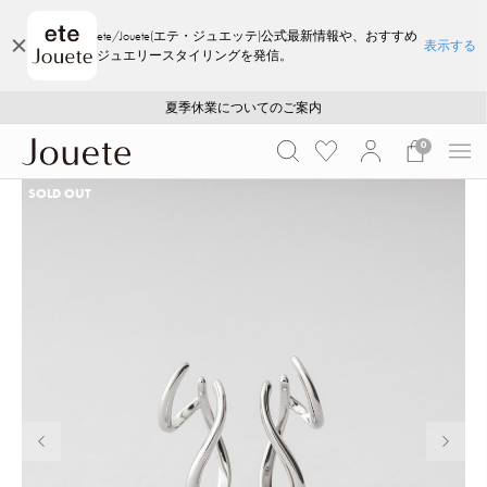
ete/Jouete(エテ・ジュエッテ)公式最新情報や、おすすめ
表示する
ジュエリースタイリングを発信。
ご注文いただいたお品物のお届け状況について
ご注文いただいたお品物のお届け状況について
夏季休業についてのご案内
WEB LIMITED ITEMS >>
採用のご案内
採用のご案内
0
SOLD OUT
前の画像
次の画