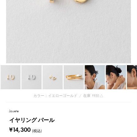
カラー：イエローゴールド
/
在庫
FREE:△
Jouete
イヤリング パール
¥14,300
(税込)