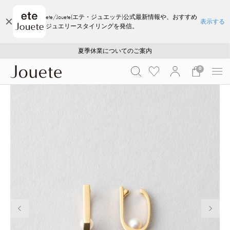
ete/Jouete(エテ・ジュエッテ)公式最新情報や、おすすめ
表示する
ジュエリースタイリングを発信。
ご注文いただいたお品物のお届け状況について
ご注文いただいたお品物のお届け状況について
夏季休業についてのご案内
WEB LIMITED ITEMS >>
採用のご案内
採用のご案内
0
前の画像
次の画