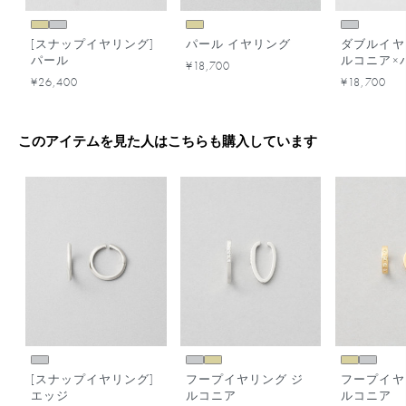
[スナップイヤリング]
パール イヤリング
ダブルイヤ
パール
ルコニア×
¥18,700
ビカラー
¥26,400
¥18,700
このアイテムを見た人はこちらも購入しています
[スナップイヤリング]
フープイヤリング ジ
フープイヤ
エッジ
ルコニア
ルコニア