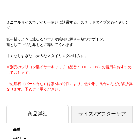
ミニマルサイズでデイリー使いに活躍する、スタッドタイプのSVイヤリン
グ。
弧を描くように連なるパールが繊細な輝きを放つデザイン。
凛として上品な耳もとに導いてくれます。
甘くなりすぎない大人なスタイリングの味方に。
※別売のシリコン製イヤーキャッチ（品番：00022008）の着用をおすすめ
しております。
※使用石（パール含む）は素材の特性により、色や形、風合いなどが多少異
なります。予めご了承ください。
商品詳細
サイズ/アフターケア
品番
046114