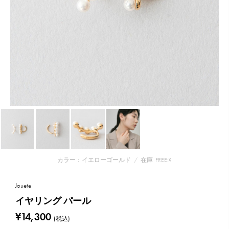
カラー：イエローゴールド
/
在庫
FREE:☓
Jouete
イヤリング パール
¥14,300
(税込)