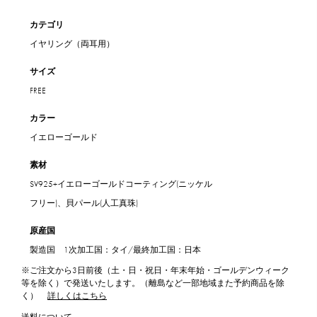
カテゴリ
イヤリング（両耳用）
サイズ
FREE
カラー
イエローゴールド
素材
SV925+イエローゴールドコーティング(ニッケル
フリー)、貝パール(人工真珠)
原産国
製造国 1次加工国：タイ/最終加工国：日本
※ご注文から3日前後（土・日・祝日・年末年始・ゴールデンウィーク
等を除く）で発送いたします。（離島など一部地域また予約商品を除
く）
詳しくはこちら
送料について