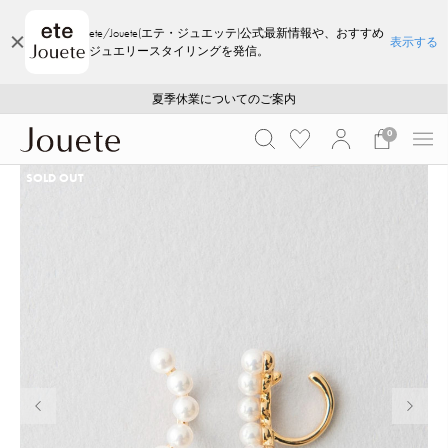
ete/Jouete(エテ・ジュエッテ)公式最新情報や、おすすめ
表示する
ジュエリースタイリングを発信。
ご注文いただいたお品物のお届け状況について
ご注文いただいたお品物のお届け状況について
夏季休業についてのご案内
WEB LIMITED ITEMS >>
採用のご案内
採用のご案内
0
SOLD OUT
前の画像
次の画