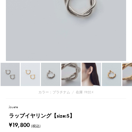
カラー：プラチナム
/
在庫
FREE:☓
Jouete
ラップイヤリング【size:S】
¥19,800
(税込)