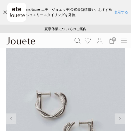
ete/Jouete(エテ・ジュエッテ)公式最新情報や、おすすめ
表示する
ジュエリースタイリングを発信。
ご注文いただいたお品物のお届け状況について
ご注文いただいたお品物のお届け状況について
夏季休業についてのご案内
WEB LIMITED ITEMS >>
採用のご案内
採用のご案内
0
前の画像
次の画