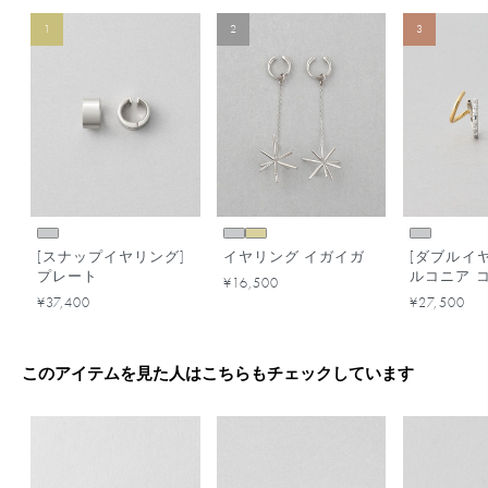
1
2
3
[スナップイヤリング]
イヤリング イガイガ
[ダブルイヤ
プレート
ルコニア 
¥16,500
ー
¥37,400
¥27,500
このアイテムを見た人はこちらもチェックしています