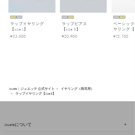
ラップイヤリング
ラップピアス
ベーシック
【size:L】
【size:S】
ヤリング【si
¥33,000
¥20,900
¥12,100
Jouete | ジュエッテ 公式サイト
イヤリング（両耳用）
ラップイヤリング【size:S】
Joueteについて