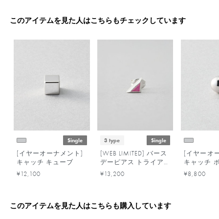
このアイテムを見た人はこちらもチェックしています
Single
3 type
Single
[イヤーオーナメント]
[WEB LIMITED] バース
[イヤーオ
キャッチ キューブ
デーピアス トライア
キャッチ 
ングル /5月・7月・9
¥12,100
¥13,200
¥8,800
月
このアイテムを見た人はこちらも購入しています