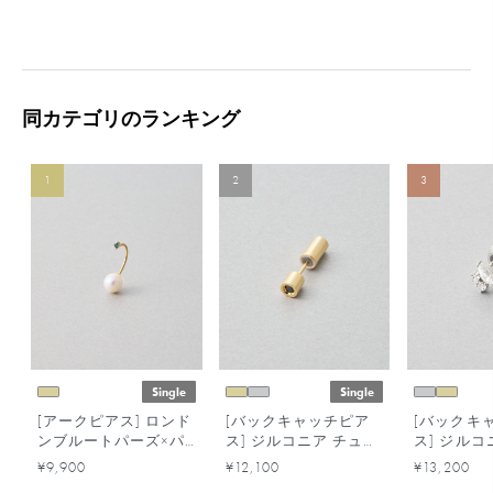
同カテゴリのランキング
1
2
3
Single
Single
[アークピアス] ロンド
[バックキャッチピア
[バックキ
ンブルートパーズ×パ
ス] ジルコニア チュー
ス] ジルコ
ール
ブ
ズ
¥9,900
¥12,100
¥13,200