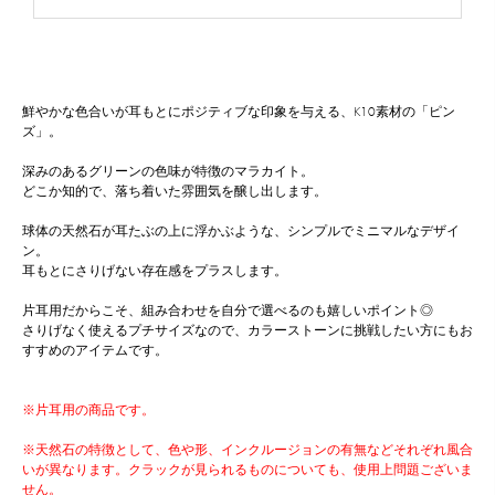
鮮やかな色合いが耳もとにポジティブな印象を与える、K10素材の「ピン
ズ」。
深みのあるグリーンの色味が特徴のマラカイト。
どこか知的で、落ち着いた雰囲気を醸し出します。
球体の天然石が耳たぶの上に浮かぶような、シンプルでミニマルなデザイ
ン。
耳もとにさりげない存在感をプラスします。
片耳用だからこそ、組み合わせを自分で選べるのも嬉しいポイント◎
さりげなく使えるプチサイズなので、カラーストーンに挑戦したい方にもお
すすめのアイテムです。
※片耳用の商品です。
※天然石の特徴として、色や形、インクルージョンの有無などそれぞれ風合
いが異なります。クラックが見られるものについても、使用上問題ございま
せん。