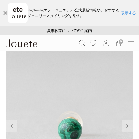
ete/Jouete(エテ・ジュエッテ)公式最新情報や、おすすめ
表示する
ジュエリースタイリングを発信。
ご注文いただいたお品物のお届け状況について
ご注文いただいたお品物のお届け状況について
夏季休業についてのご案内
WEB LIMITED ITEMS >>
採用のご案内
採用のご案内
0
前の画像
次の画