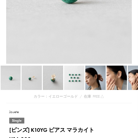
カラー：イエローゴールド
/
在庫
FREE:△
Jouete
Single
[ピンズ] K10YG ピアス マラカイト