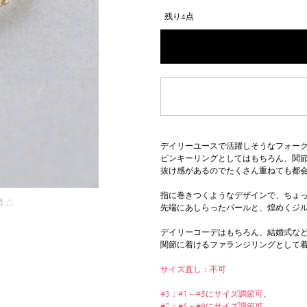
残り4点
デイリーユースで活躍しそうなフォー
ピンキーリングとしてはもちろん、関
抜け感があるのでたくさん重ねても都
指に巻きつくようなデザインで、ちょ
号:△
先端にあしらったパールと、煌めくジ
デイリーコーデはもちろん、結婚式な
関節に着けるファランジリングとして
サイズ直し：不可
#3：#1～#5にサイズ調節可。
#7：#5～#9にサイズ調節可。