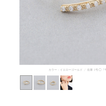
カラー：イエローゴールド
/
在庫
3号:◯
7