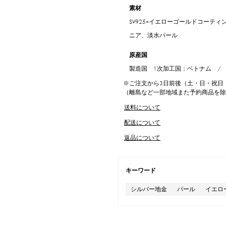
素材
SV925+イエローゴールドコーテ
ニア、淡水パール
原産国
製造国 1次加工国：ベトナム /
※ご注文から3日前後（土・日・祝日
（離島など一部地域また予約商品を
送料について
配送について
返品について
キーワード
シルバー地金
パール
イエロ