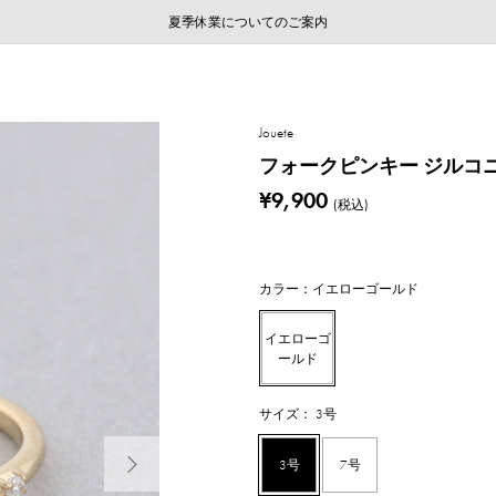
ご注文いただいたお品物のお届け状況について
ご注文いただいたお品物のお届け状況について
夏季休業についてのご案内
WEB LIMITED ITEMS >>
採用のご案内
採用のご案内
Jouete
フォークピンキー ジルコ
¥9,900
(税込)
カラー：イエローゴールド
イエローゴ
ールド
サイズ： 3号
次の画像
3号
7号