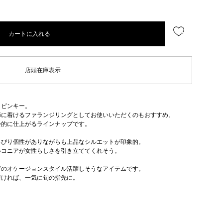
カートに入れる
店頭在庫表示
クピンキー。
節に着けるファランジリングとしてお使いいただくのもおすすめ。
会的に仕上がるラインナップです。
っぴり個性がありながらも上品なシルエットが印象的。
ルコニアが女性らしさを引き立ててくれそう。
どのオケージョンスタイル活躍しそうなアイテムです。
着ければ、一気に旬の指先に。