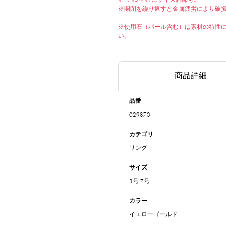
※開閉を繰り返すと金属疲労により破
※使用石（パール含む）は素材の特性
い。
商品詳細
品番
029870
カテゴリ
リング
サイズ
3号
7号
カラー
イエローゴールド