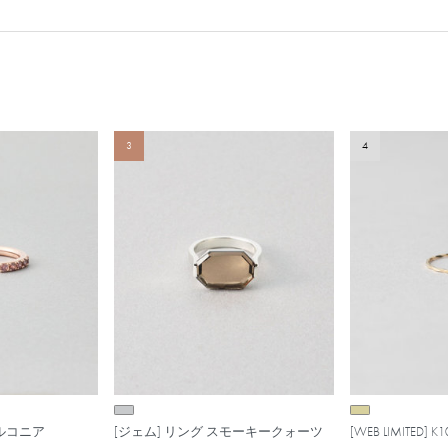
3
4
ジルコニア
[ジェム] リング スモーキークォーツ
[WEB LIMITED]