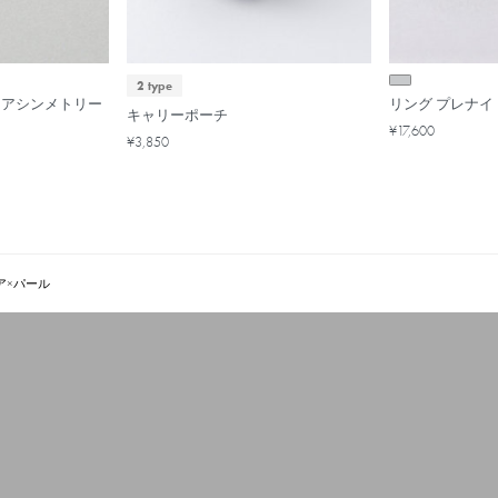
2 type
 アシンメトリー
リング プレナイ
キャリーポーチ
¥17,600
¥3,850
ア×パール