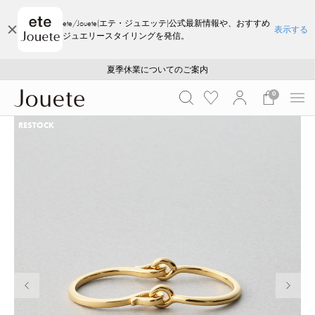
ete/Jouete(エテ・ジュエッテ)公式最新情報や、おすすめ
表示する
ジュエリースタイリングを発信。
ご注文いただいたお品物のお届け状況について
ご注文いただいたお品物のお届け状況について
夏季休業についてのご案内
WEB LIMITED ITEMS >>
採用のご案内
採用のご案内
0
RESTOCK
前の画像
次の画