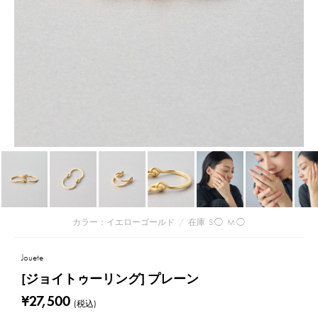
カラー：イエローゴールド
/
在庫
S:◯
M:◯
Jouete
[ジョイトゥーリング] プレーン
¥27,500
(税込)