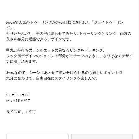
Joueteで人気のトゥーリングが3way仕様に進化した「ジョイトゥーリン
グ」。
折りたたんだり、手の甲に沿わせてみたり…トゥーリングとリング、両方の
良さを存分に堪能できるデザインです。
甲丸と平打ちの、シルエットの異なるリングをドッキング。
フック風デザインのジョイント部分がモチーフのように、さりげなくデザイ
ンに溶け込みます。
3wayなので、シーンにあわせて使い分けられるのも嬉しいポイント◎
気分に合わせて、自由自在にスタイリングを楽しんで。
S：#11＋#13
M：#15＋#17
サイズ直し：不可