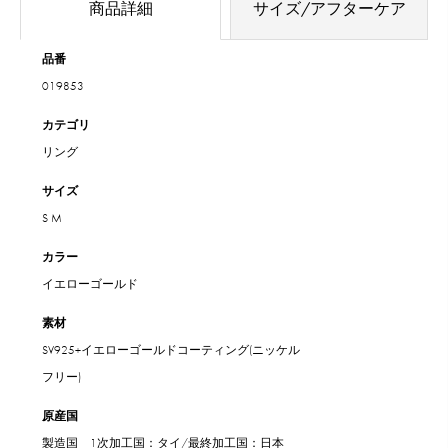
商品詳細
サイズ/アフターケア
品番
019853
カテゴリ
リング
サイズ
S
M
カラー
イエローゴールド
素材
SV925+イエローゴールドコーティング(ニッケル
フリー)
原産国
製造国 1次加工国：タイ/最終加工国：日本