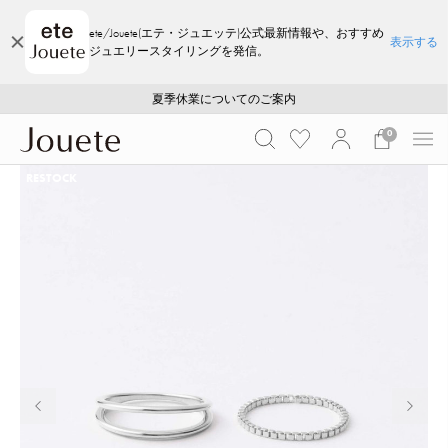
ete/Jouete(エテ・ジュエッテ)公式最新情報や、おすすめ
表示する
ジュエリースタイリングを発信。
ご注文いただいたお品物のお届け状況について
ご注文いただいたお品物のお届け状況について
夏季休業についてのご案内
WEB LIMITED ITEMS >>
採用のご案内
採用のご案内
0
RESTOCK
前の画像
次の画