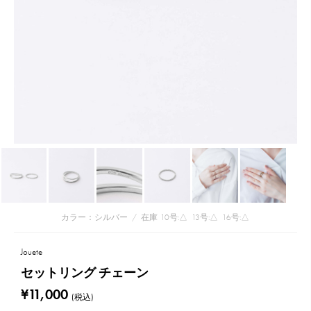
カラー：シルバー
/
在庫
10号:△
13号:△
16号:△
Jouete
セットリング チェーン
¥11,000
(税込)