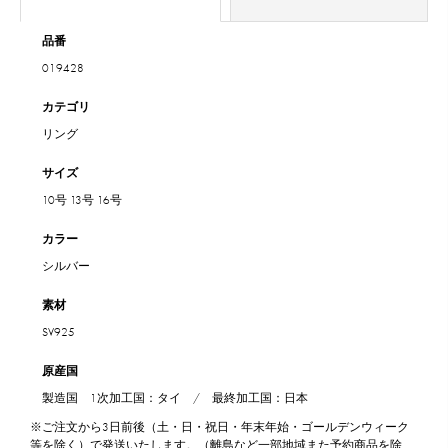
品番
019428
カテゴリ
リング
サイズ
10号
13号
16号
カラー
シルバー
素材
SV925
原産国
製造国 1次加工国：タイ / 最終加工国：日本
※ご注文から3日前後（土・日・祝日・年末年始・ゴールデンウィーク
等を除く）で発送いたします。（離島など一部地域また予約商品を除