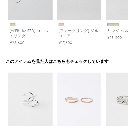
[WEB LIMITED] ユニッ
[フォークリング] ジル
リング ジ
トリング
コニア
¥13,200
¥28,600
¥17,600
このアイテムを見た人はこちらもチェックしています