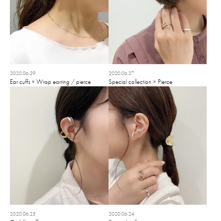
2020.06.29
2020.06.27
Ear cuffs × Wrap earring / pierce
Special collection × Pierce
2020.06.25
2020.06.24