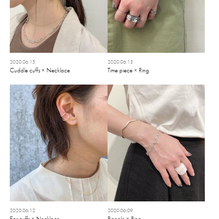
2020.06.15
2020.06.13
Cuddle cuffs × Necklace
Time piece × Ring
2020.06.12
2020.06.09
Ear cuffs × Necklace
Bangle × Ring