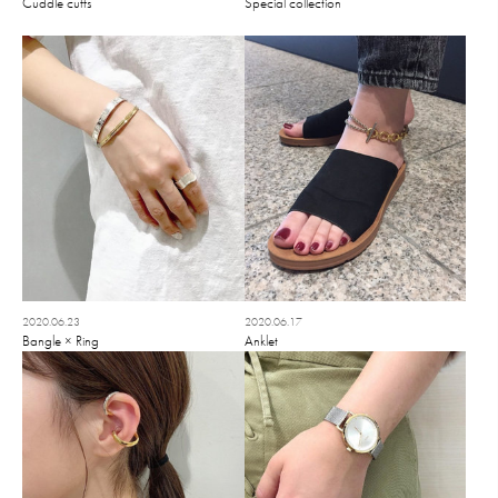
Cuddle cuffs
Special collection
2020.06.23
2020.06.17
Bangle × Ring
Anklet