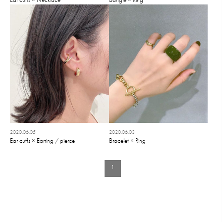
2020.06.05
2020.06.03
Ear cuffs × Earring / pierce
Bracelet × Ring
1