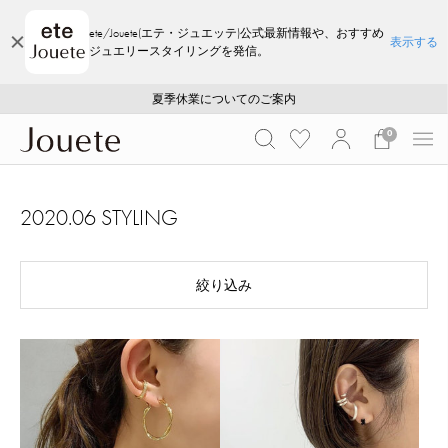
ete/Jouete(エテ・ジュエッテ)公式最新情報や、おすすめ
表示する
ジュエリースタイリングを発信。
ご注文いただいたお品物のお届け状況について
ご注文いただいたお品物のお届け状況について
夏季休業についてのご案内
WEB LIMITED ITEMS >>
採用のご案内
採用のご案内
0
2020.06 STYLING
絞り込み