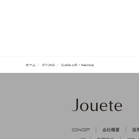
ホーム
STYLING
Cuddle cuffs × Necklace
CONCEPT
会社概要
採