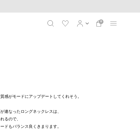
0
、
な質感がモードにアップデートしてくれそう。
グが連なったロングネックレスは、
られるので、
ヤードもバランス良くきまります。