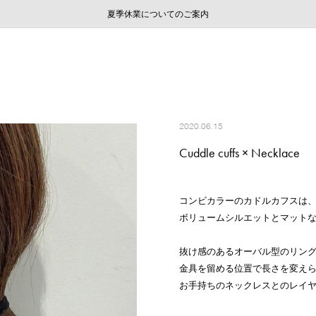
ご注文いただいたお品物のお届け状況について
ご注文いただいたお品物のお届け状況について
夏季休業についてのご案内
WEB LIMITED ITEMS >>
採用のご案内
採用のご案内
2020.06.15
Cuddle cuffs × Necklace
コンビカラーのカドルカフスは
ボリュームシルエットとマット
抜け感のあるオーバル型のリン
金具を留める位置で長さを変え
お手持ちのネックレスとのレイ