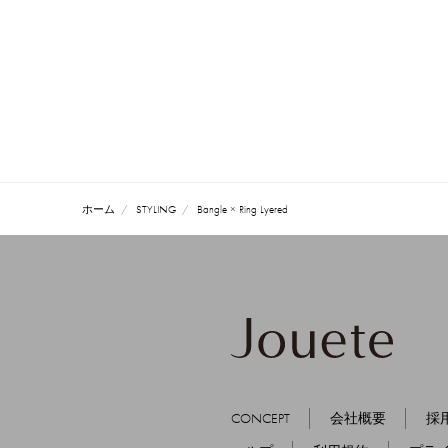
ホーム
STYLING
Bangle × Ring Lyered
CONCEPT
会社概要
採