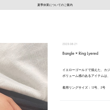
ご注文いただいたお品物のお届け状況について
ご注文いただいたお品物のお届け状況について
夏季休業についてのご案内
WEB LIMITED ITEMS >>
採用のご案内
採用のご案内
2023.08.21
Bangle × Ring Lyered
イエローゴールドで揃えた、カ
ボリューム感のあるアイテムは
着用リングサイズ：15号、5号