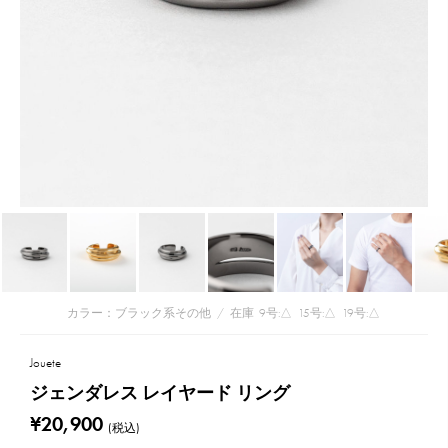
カラー：ブラック系その他
/
在庫
9号:△
15号:△
19号:△
Jouete
ジェンダレス レイヤード リング
¥20,900
(税込)