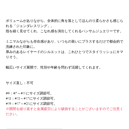
ボリュームがありながら、全体的に角を落としてほんのり柔らかさも感じら
れる「ジェンダレスリング」。
指を細く見せてくれ、こなれ感を演出してくれるハンサムジュエリーです。
ミニマルながらも存在感があり、いつもの装いにプラスするだけで都会的で
洗練された印象に。
厚みのあるレイヤードのシルエットは、これひとつでスタイリッシュにキマ
りそう。
幅広いサイズ展開で、性別や年齢を問わず活躍してくれます。
サイズ直し：不可
#9：#7～#11にサイズ調節可。
#15：#13～#17にサイズ調節可。
#19：#17～#21にサイズ調節可。
※開閉を繰り返すと金属疲労により破損することがございますのでご注意く
ださい。