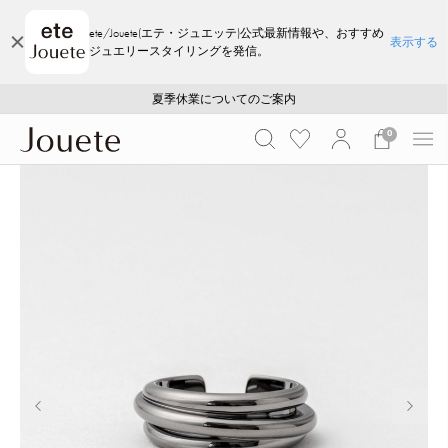
ete/Jouete(エテ・ジュエッテ)公式最新情報や、おすすめ
表示する
ジュエリースタイリングを発信。
ご注文いただいたお品物のお届け状況について
ご注文いただいたお品物のお届け状況について
夏季休業についてのご案内
WEB LIMITED ITEMS >>
採用のご案内
採用のご案内
0
前の画像
次の画