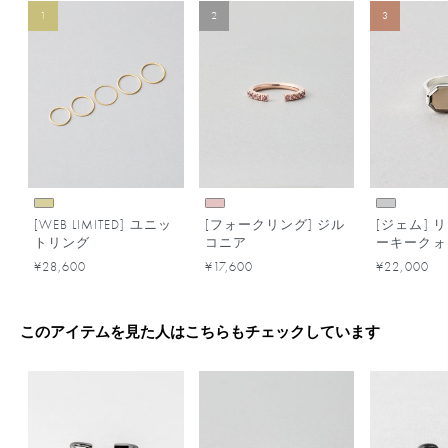
1
2
3
[WEB LIMITED] ユニッ
[フォークリング] ジル
[ジェム] 
トリング
コニア
ーキークォ
¥28,600
¥17,600
¥22,000
このアイテムを見た人はこちらもチェックしています