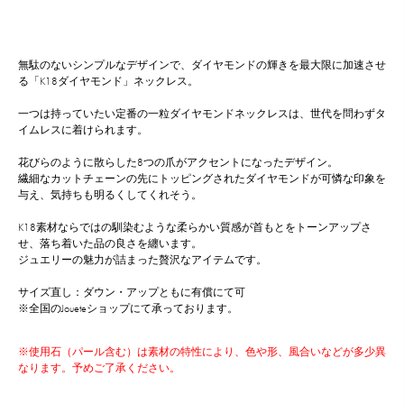
無駄のないシンプルなデザインで、ダイヤモンドの輝きを最大限に加速させ
る「K18ダイヤモンド」ネックレス。
一つは持っていたい定番の一粒ダイヤモンドネックレスは、世代を問わずタ
イムレスに着けられます。
花びらのように散らした8つの爪がアクセントになったデザイン。
繊細なカットチェーンの先にトッピングされたダイヤモンドが可憐な印象を
与え、気持ちも明るくしてくれそう。
K18素材ならではの馴染むような柔らかい質感が首もとをトーンアップさ
せ、落ち着いた品の良さを纏います。
ジュエリーの魅力が詰まった贅沢なアイテムです。
サイズ直し：ダウン・アップともに有償にて可
※全国のJoueteショップにて承っております。
※使用石（パール含む）は素材の特性により、色や形、風合いなどが多少異
なります。予めご了承ください。