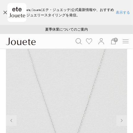
ete/Jouete(エテ・ジュエッテ)公式最新情報や、おすすめ
表示する
ジュエリースタイリングを発信。
ご注文いただいたお品物のお届け状況について
ご注文いただいたお品物のお届け状況について
夏季休業についてのご案内
WEB LIMITED ITEMS >>
採用のご案内
採用のご案内
0
前の画像
次の画