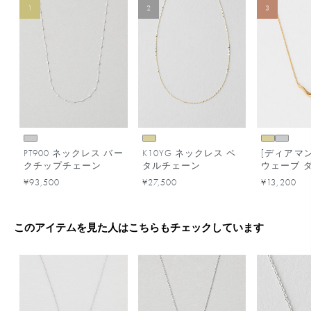
1
2
3
PT900 ネックレス バー
K10YG ネックレス ペ
[ディアマ
クチップチェーン
タルチェーン
ウェーブ 
ド ネック
¥93,500
¥27,500
¥13,200
このアイテムを見た人はこちらもチェックしています