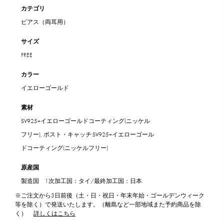
カテゴリ
ピアス（両耳用）
サイズ
FREE
カラー
イエローゴールド
素材
SV925+イエローゴールドコーティング(ニッケル
フリー), ポスト・キャッチ:SV925+イエローゴール
ドコーティング(ニッケルフリー)
原産国
製造国 1次加工国：タイ/最終加工国：日本
※ご注文から3日前後（土・日・祝日・年末年始・ゴールデンウィーク
等を除く）で発送いたします。（離島など一部地域また予約商品を除
く）
詳しくはこちら