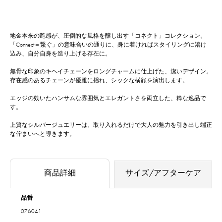
地金本来の艶感が、圧倒的な風格を醸し出す「コネクト」コレクション。
「Connect＝繋ぐ」の意味合いの通りに、身に着ければスタイリングに溶け
込み、自分自身を造り上げる存在に。
無骨な印象のキヘイチェーンをロングチャームに仕上げた、潔いデザイン。
存在感のあるチェーンが優雅に揺れ、シックな横顔を演出します。
エッジの効いたハンサムな雰囲気とエレガントさを両立した、粋な逸品で
す。
上質なシルバージュエリーは、取り入れるだけで大人の魅力を引き出し端正
な佇まいへと導きます。
商品詳細
サイズ/アフターケア
品番
076041