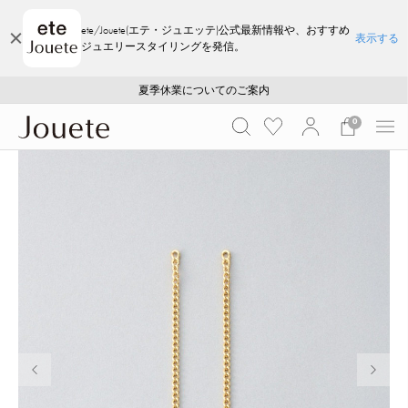
ete/Jouete(エテ・ジュエッテ)公式最新情報や、おすすめ
表示する
ジュエリースタイリングを発信。
ご注文いただいたお品物のお届け状況について
ご注文いただいたお品物のお届け状況について
夏季休業についてのご案内
WEB LIMITED ITEMS >>
採用のご案内
採用のご案内
0
前の画像
次の画