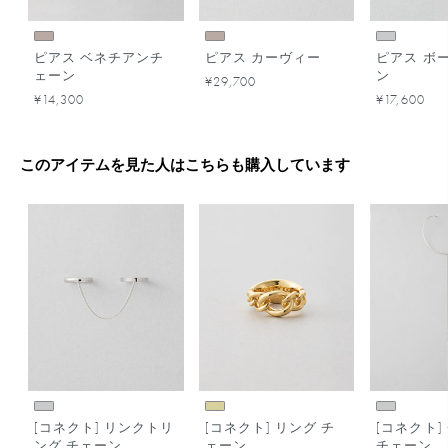
ピアス ベネチアンチ
ピアス カーヴィー
ピアス ボ
ェーン
ン
¥29,700
¥14,300
¥17,600
このアイテムを見た人はこちらも購入しています
[コネクト] リンクトリ
[コネクト] リング チ
[コネクト]
ング チェーン
ェーン
チェーン