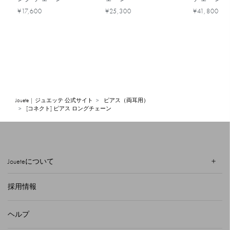
¥17,600
¥25,300
¥41,800
Jouete | ジュエッテ 公式サイト
ピアス（両耳用）
[コネクト] ピアス ロングチェーン
Joueteについて
採用情報
ヘルプ