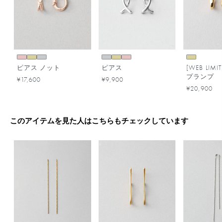
ピアス ノット
ピアス
[WEB LIM
プランプ
¥17,600
¥9,900
¥20,900
このアイテムを見た人はこちらもチェックしています