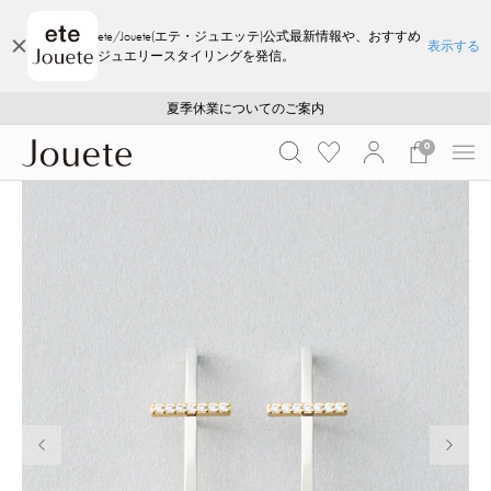
ete/Jouete(エテ・ジュエッテ)公式最新情報や、おすすめ
表示する
ジュエリースタイリングを発信。
ご注文いただいたお品物のお届け状況について
ご注文いただいたお品物のお届け状況について
夏季休業についてのご案内
WEB LIMITED ITEMS >>
採用のご案内
採用のご案内
0
前の画像
次の画