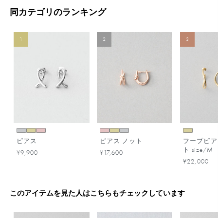
同カテゴリのランキング
1
2
3
ピアス
ピアス ノット
フープピア
ト size/M
¥9,900
¥17,600
¥22,000
このアイテムを見た人はこちらもチェックしています