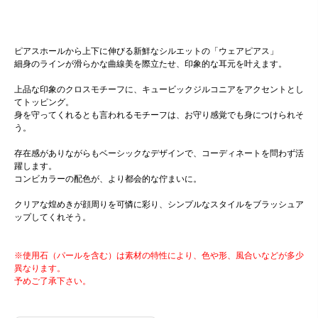
ピアスホールから上下に伸びる新鮮なシルエットの「ウェアピアス」
細身のラインが滑らかな曲線美を際立たせ、印象的な耳元を叶えます。
上品な印象のクロスモチーフに、キュービックジルコニアをアクセントとし
てトッピング。
身を守ってくれるとも言われるモチーフは、お守り感覚でも身につけられそ
う。
存在感がありながらもベーシックなデザインで、コーディネートを問わず活
躍します。
コンビカラーの配色が、より都会的な佇まいに。
クリアな煌めきが顔周りを可憐に彩り、シンプルなスタイルをブラッシュア
ップしてくれそう。
※使用石（パールを含む）は素材の特性により、色や形、風合いなどが多少
異なります。
予めご了承下さい。