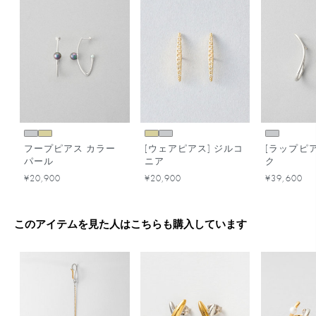
フープピアス カラー
[ウェアピアス] ジルコ
[ラップピア
パール
ニア
ク
¥20,900
¥20,900
¥39,600
このアイテムを見た人はこちらも購入しています