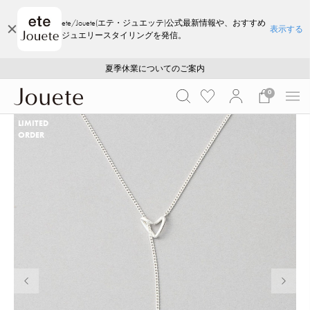
ete/Jouete(エテ・ジュエッテ)公式最新情報や、おすすめ
表示する
ジュエリースタイリングを発信。
ご注文いただいたお品物のお届け状況について
ご注文いただいたお品物のお届け状況について
夏季休業についてのご案内
WEB LIMITED ITEMS >>
採用のご案内
採用のご案内
0
LIMITED
ORDER
前の画像
次の画