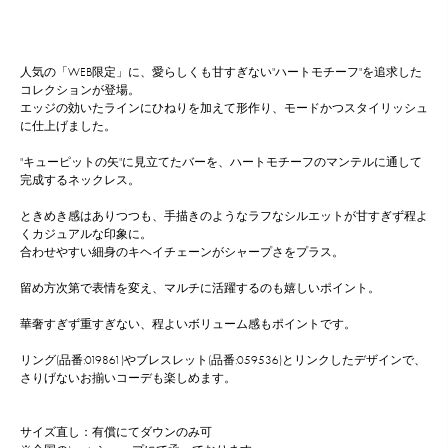
人気の「WEB限定」に、愛らしくも甘すぎない"ハートモチーフ"を追求した
コレクションが登場。
エッジの効いたラインにひねりを加えて形作り、モードかつスタイリッシュ
に仕上げました。
"キューピットの矢"に見立てたバーを、ハートモチーフのマンテルに通して
完成するネックレス。
ときめき感はありつつも、手描きのようなラフなシルエットが甘すぎず程よ
くカジュアルな印象に。
合わせやすい細身のキヘイチェーンがシャープさをプラス。
留め方次第で表情を変え、マルチに活躍するのも嬉しいポイント。
華奢すぎず重すぎない、程よいボリューム感もポイントです。
リング(品番:019861)やブレスレット(品番:059536)とリンクしたデザインで、
さりげないお揃いコーデも楽しめます。
サイズ直し：有償にてダウンのみ可