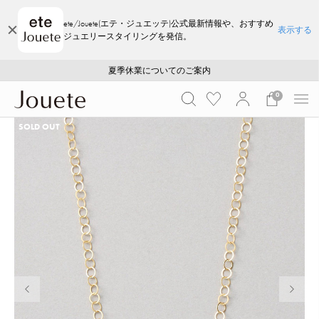
ete/Jouete(エテ・ジュエッテ)公式最新情報や、おすすめ
表示する
ジュエリースタイリングを発信。
ご注文いただいたお品物のお届け状況について
ご注文いただいたお品物のお届け状況について
夏季休業についてのご案内
WEB LIMITED ITEMS >>
採用のご案内
採用のご案内
0
SOLD OUT
前の画像
次の画