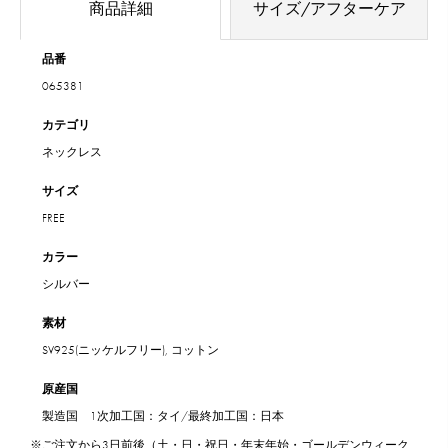
商品詳細
サイズ/アフターケア
品番
065381
カテゴリ
ネックレス
サイズ
FREE
カラー
シルバー
素材
SV925(ニッケルフリー), コットン
原産国
製造国 1次加工国：タイ/最終加工国：日本
※ご注文から3日前後（土・日・祝日・年末年始・ゴールデンウィーク