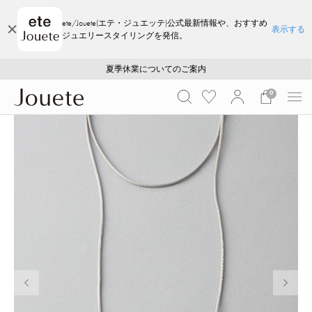
ete/Jouete(エテ・ジュエッテ)公式最新情報や、おすすめ
表示する
ジュエリースタイリングを発信。
ご注文いただいたお品物のお届け状況について
ご注文いただいたお品物のお届け状況について
夏季休業についてのご案内
WEB LIMITED ITEMS >>
採用のご案内
採用のご案内
0
前の画像
次の画