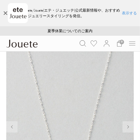
ete/Jouete(エテ・ジュエッテ)公式最新情報や、おすすめ
表示する
ジュエリースタイリングを発信。
ご注文いただいたお品物のお届け状況について
ご注文いただいたお品物のお届け状況について
夏季休業についてのご案内
WEB LIMITED ITEMS >>
採用のご案内
採用のご案内
0
前の画像
次の画