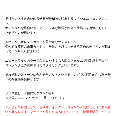
奥行きのある色合いの天然石が神秘的な印象を放つ「ジェム」コレクショ
ン。
ナチュラルな風合いや、アートフルな模様が際立つ天然石を贅沢にあしらっ
たデザインが揃います。
やわらかいオレンジカラーが華やかなサンストーン。
個性的な変形六角形カットに、無骨さを感じさせる爪留めのデザインが相ま
ってハンサムな佇まいに。
ニュートラルなカラーで親しみやすくも大胆なフォルムで特別感も演出◎
ワンランク上の洗練されたスタイリングが叶います。
それぞれのストーンに合わせたカットとセッティングで、個性的かつ唯一無
二の存在感を発揮します。
サイズ直し：有償にてダウンのみ可
※全国のJoueteショップにて承っております。
※天然石の特徴として、色や形、インクルージョンの有無などそれぞれ風合
いが異なります。クラックが見られるものについても、使用上問題ございま