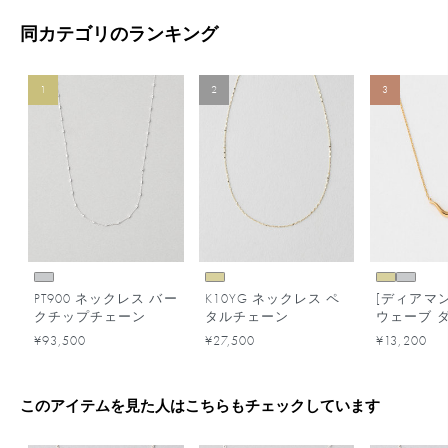
同カテゴリのランキング
1
2
3
PT900 ネックレス バー
K10YG ネックレス ペ
[ディアマ
クチップチェーン
タルチェーン
ウェーブ 
ド ネック
¥93,500
¥27,500
¥13,200
このアイテムを見た人はこちらもチェックしています