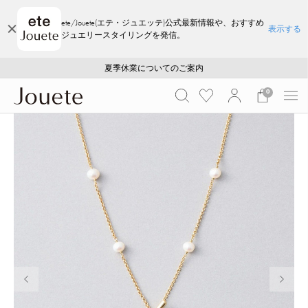
ete/Jouete(エテ・ジュエッテ)公式最新情報や、おすすめ
表示する
ジュエリースタイリングを発信。
ご注文いただいたお品物のお届け状況について
ご注文いただいたお品物のお届け状況について
夏季休業についてのご案内
WEB LIMITED ITEMS >>
採用のご案内
採用のご案内
0
前の画像
次の画