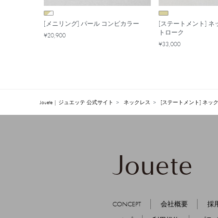
[メニリング] パール コンビカラー
[ステートメント] ネ
トローク
¥20,900
¥33,000
Jouete | ジュエッテ 公式サイト
ネックレス
[ステートメント] ネッ
CONCEPT
会社概要
採