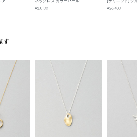
ニア
ネックレス カラーパール
[ラリエット] ジ
¥23,100
¥26,400
ます