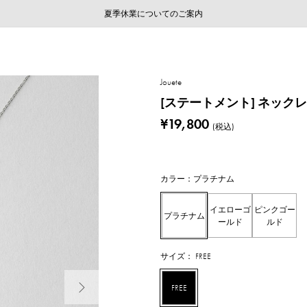
ご注文いただいたお品物のお届け状況について
ご注文いただいたお品物のお届け状況について
夏季休業についてのご案内
WEB LIMITED ITEMS >>
採用のご案内
採用のご案内
Jouete
[ステートメント] ネック
¥19,800
(税込)
カラー：プラチナム
イエローゴ
ピンクゴー
プラチナム
ールド
ルド
サイズ： FREE
次の画像
FREE