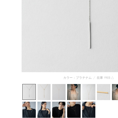
カラー：プラチナム
/
在庫
FREE:△