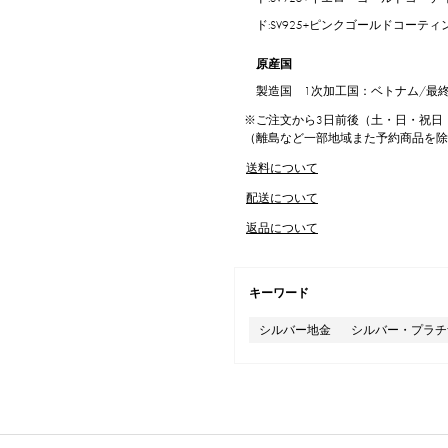
ド:SV925+ピンクゴールドコーティ
原産国
製造国 1次加工国：ベトナム/最
※ご注文から3日前後（土・日・祝日
（離島など一部地域また予約商品を
送料について
配送について
返品について
キーワード
シルバー地金
シルバー・プラチ