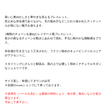
装いに奥ゆかしさと華やぎを添えるブレスレット。
控えめな存在感でありながら、爪の留め方などこだわり抜かれたディティー
ルが他にない魅力を放ちます。
2種類のチェーンを連ねたレイヤード風ブレスレット。
長さの異なるチェーンが動きにあわせて揺れ、手元に軽やかな躍動感をプラ
ス。
存在感が引き立つよう工夫された、フクリン留めのキュービックジルコニア
がアクセントに。
スタイリングにさらりと馴染み、肌の上では優しく煌めくナチュラルモダン
なジュエリーです。
サイズ直し：有償にてダウンのみ可
※全国のJoueteショップにて承っております。
※使用石（パールを含む）は素材の特性により、色や形、風合いなどが多少
異なります。
予めご了承下さい。