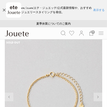
ete/Jouete(エテ・ジュエッテ)公式最新情報や、おすすめ
表示する
ジュエリースタイリングを発信。
ご注文いただいたお品物のお届け状況について
ご注文いただいたお品物のお届け状況について
夏季休業についてのご案内
WEB LIMITED ITEMS >>
採用のご案内
採用のご案内
0
SOLD OUT
前の画像
次の画