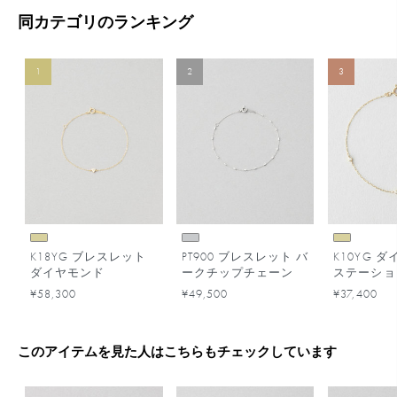
同カテゴリのランキング
1
2
3
K18YG ブレスレット
PT900 ブレスレット バ
K10YG 
ダイヤモンド
ークチップチェーン
ステーショ
レット
¥58,300
¥49,500
¥37,400
このアイテムを見た人はこちらもチェックしています