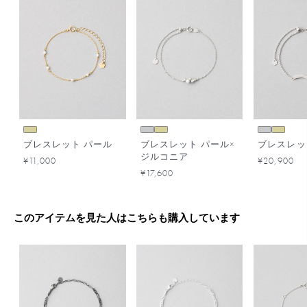
ブレスレット パール
ブレスレット パール×
ブレスレッ
ジルコニア
¥11,000
¥20,900
¥17,600
このアイテムを見た人はこちらも購入しています