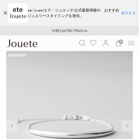
ete/Jouete(エテ・ジュエッテ)公式最新情報や、おすすめ
表示する
ジュエリースタイリングを発信。
ご注文いただいたお品物のお届け状況について
ご注文いただいたお品物のお届け状況について
夏季休業についてのご案内
WEB LIMITED ITEMS >>
採用のご案内
採用のご案内
0
SOLD OUT
前の画像
次の画