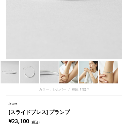
カラー：シルバー
/
在庫
FREE:☓
Jouete
[スライドブレス] プランプ
¥23,100
(税込)