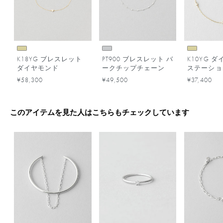
K18YG ブレスレット
PT900 ブレスレット バ
K10YG 
ダイヤモンド
ークチップチェーン
ステーショ
レット
¥58,300
¥49,500
¥37,400
このアイテムを見た人はこちらもチェックしています