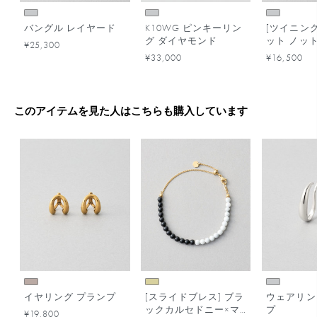
バングル レイヤード
K10WG ピンキーリン
[ツイニング
グ ダイヤモンド
ット ノッ
¥25,300
¥33,000
¥16,500
このアイテムを見た人はこちらも購入しています
イヤリング プランプ
[スライドブレス] ブラ
ウェアリン
ックカルセドニー×マ
プ
¥19,800