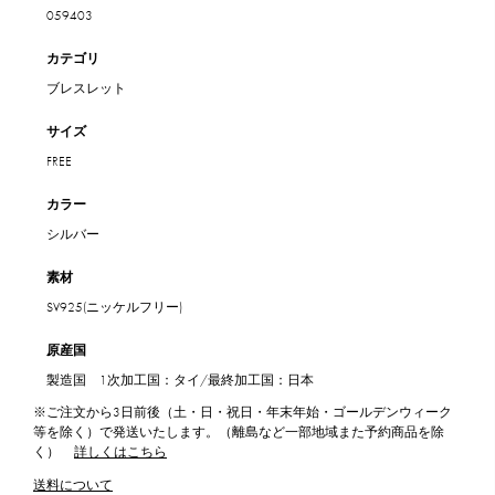
059403
カテゴリ
ブレスレット
サイズ
FREE
カラー
シルバー
素材
SV925(ニッケルフリー)
原産国
製造国 1次加工国：タイ/最終加工国：日本
※ご注文から3日前後（土・日・祝日・年末年始・ゴールデンウィーク
等を除く）で発送いたします。（離島など一部地域また予約商品を除
く）
詳しくはこちら
送料について