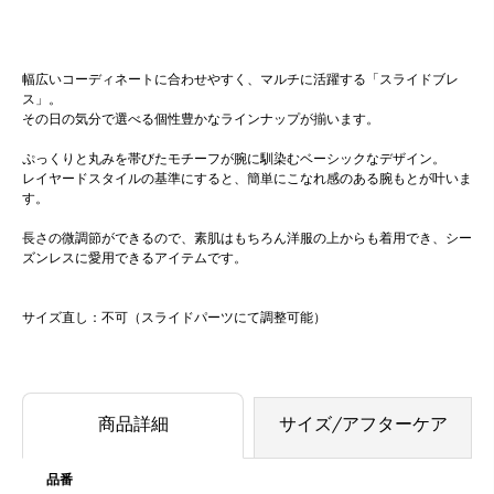
幅広いコーディネートに合わせやすく、マルチに活躍する「スライドブレ
ス」。
その日の気分で選べる個性豊かなラインナップが揃います。
ぷっくりと丸みを帯びたモチーフが腕に馴染むベーシックなデザイン。
レイヤードスタイルの基準にすると、簡単にこなれ感のある腕もとが叶いま
す。
長さの微調節ができるので、素肌はもちろん洋服の上からも着用でき、シー
ズンレスに愛用できるアイテムです。
サイズ直し：不可（スライドパーツにて調整可能）
商品詳細
サイズ/アフターケア
品番