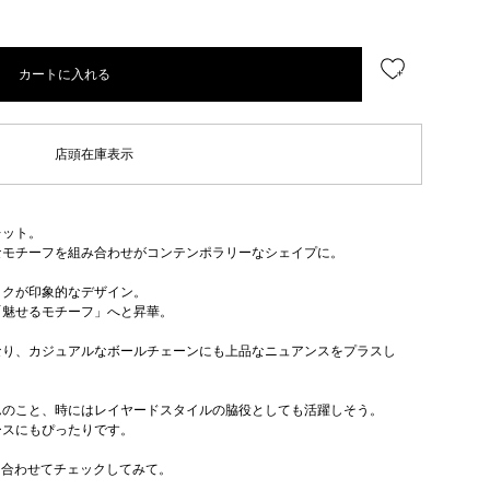
カートに入れる
店頭在庫表示
レット。
なモチーフを組み合わせがコンテンポラリーなシェイプに。
ックが印象的なデザイン。
「魅せるモチーフ」へと昇華。
なり、カジュアルなボールチェーンにも上品なニュアンスをプラスし
んのこと、時にはレイヤードスタイルの脇役としても活躍しそう。
ースにもぴったりです。
7)も合わせてチェックしてみて。