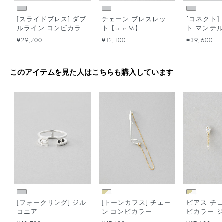
[スライドブレス] ダブ
チェーン ブレスレッ
[コネクト]
ルライン コンビカラ
ト【size:M】
ト マンテ
ー
¥29,700
¥12,100
¥39,600
このアイテムを見た人はこちらも購入しています
[フォークリング] ジル
[トーンカフス] チェー
ピアス チ
コニア
ン コンビカラー
ビカラー 