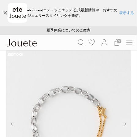
ete/Jouete(エテ・ジュエッテ)公式最新情報や、おすすめ
表示する
ジュエリースタイリングを発信。
ご注文いただいたお品物のお届け状況について
ご注文いただいたお品物のお届け状況について
夏季休業についてのご案内
WEB LIMITED ITEMS >>
採用のご案内
採用のご案内
0
RESTOCK
前の画像
次の画