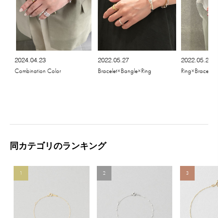
2024.04.23
2022.05.27
2022.05.20
Combination Color
Bracelet×Bangle×Ring
Ring×Bracelet
同カテゴリのランキング
1
2
3