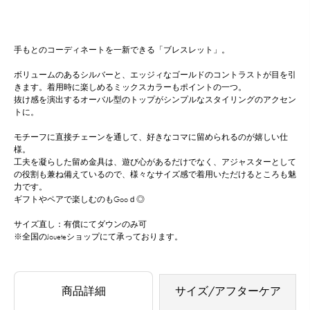
手もとのコーディネートを一新できる「ブレスレット」。
ボリュームのあるシルバーと、エッジィなゴールドのコントラストが目を引
きます。着用時に楽しめるミックスカラーもポイントの一つ。
抜け感を演出するオーバル型のトップがシンプルなスタイリングのアクセン
トに。
モチーフに直接チェーンを通して、好きなコマに留められるのが嬉しい仕
様。
工夫を凝らした留め金具は、遊び心があるだけでなく、アジャスターとして
の役割も兼ね備えているので、様々なサイズ感で着用いただけるところも魅
力です。
ギフトやペアで楽しむのもGooｄ◎
サイズ直し：有償にてダウンのみ可
※全国のJoueteショップにて承っております。
商品詳細
サイズ/アフターケア