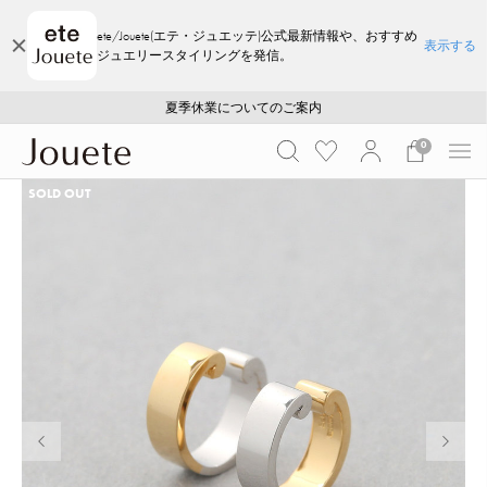
ete/Jouete(エテ・ジュエッテ)公式最新情報や、おすすめ
表示する
ジュエリースタイリングを発信。
ご注文いただいたお品物のお届け状況について
ご注文いただいたお品物のお届け状況について
夏季休業についてのご案内
WEB LIMITED ITEMS >>
採用のご案内
採用のご案内
0
SOLD OUT
前の画像
次の画