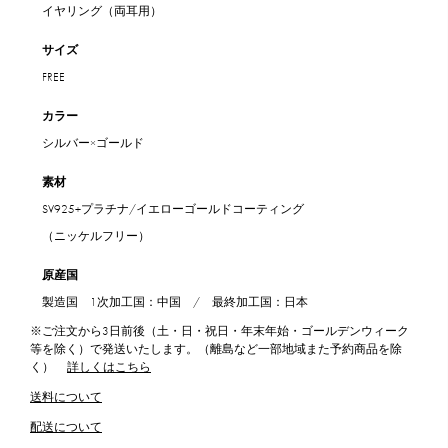
イヤリング（両耳用）
サイズ
FREE
カラー
シルバー×ゴールド
素材
SV925+プラチナ/イエローゴールドコーティング
（ニッケルフリー）
原産国
製造国 1次加工国：中国 / 最終加工国：日本
※ご注文から3日前後（土・日・祝日・年末年始・ゴールデンウィーク
等を除く）で発送いたします。（離島など一部地域また予約商品を除
く）
詳しくはこちら
送料について
配送について