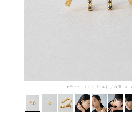
カラー：イエローゴールド
/
在庫
FREE:☓