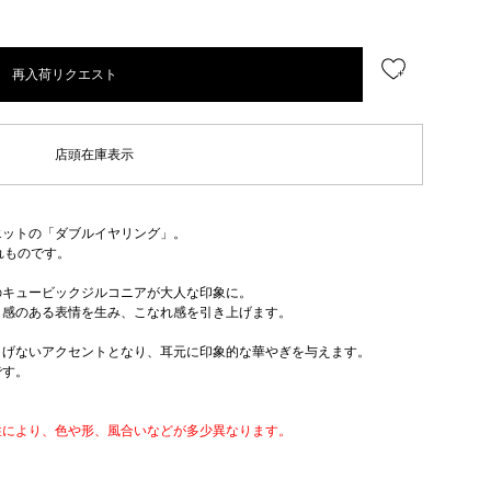
再入荷リクエスト
店頭在庫表示
エットの「ダブルイヤリング」。
れものです。
のキュービックジルコニアが大人な印象に。
ト感のある表情を生み、こなれ感を引き上げます。
りげないアクセントとなり、耳元に印象的な華やぎを与えます。
です。
性により、色や形、風合いなどが多少異なります。