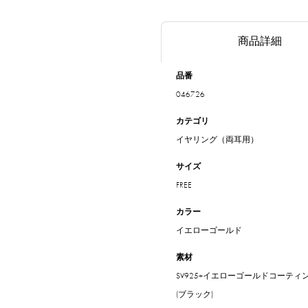
商品詳細
品番
046726
カテゴリ
イヤリング（両耳用）
サイズ
FREE
カラー
イエローゴールド
素材
SV925+イエローゴールドコーティ
(ブラック)