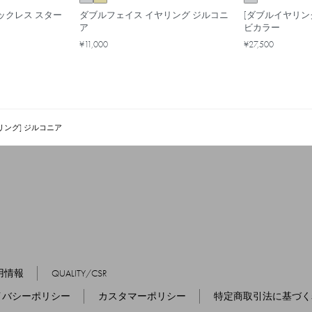
 ネックレス スター
ダブルフェイス イヤリング ジルコニ
[ダブルイヤリン
ア
ビカラー
¥11,000
¥27,500
リング] ジルコニア
用情報
QUALITY/CSR
イバシーポリシー
カスタマーポリシー
特定商取引法に基づく