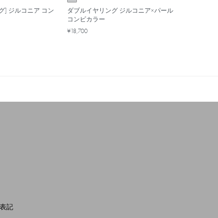
グ] ジルコニア コン
ダブルイヤリング ジルコニア×パール
コンビカラー
¥18,700
表記