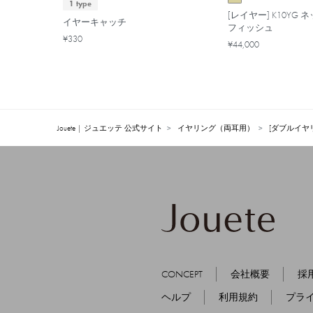
1 type
[レイヤー] K10YG
イヤーキャッチ
フィッシュ
¥330
¥44,000
Jouete | ジュエッテ 公式サイト
イヤリング（両耳用）
[ダブルイヤ
CONCEPT
会社概要
採
ヘルプ
利用規約
プラ