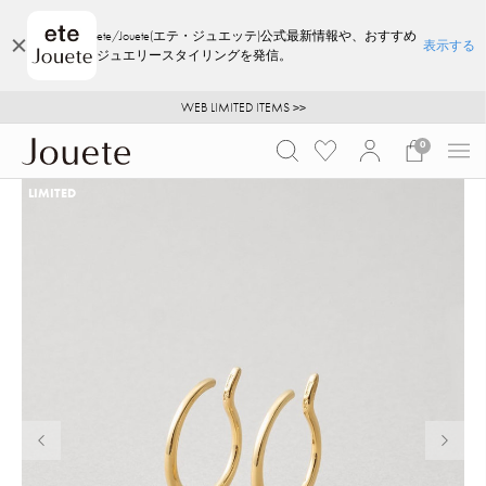
ete/Jouete(エテ・ジュエッテ)公式最新情報や、おすすめ
表示する
ジュエリースタイリングを発信。
ご注文いただいたお品物のお届け状況について
ご注文いただいたお品物のお届け状況について
夏季休業についてのご案内
WEB LIMITED ITEMS >>
採用のご案内
採用のご案内
0
LIMITED
前の画像
次の画