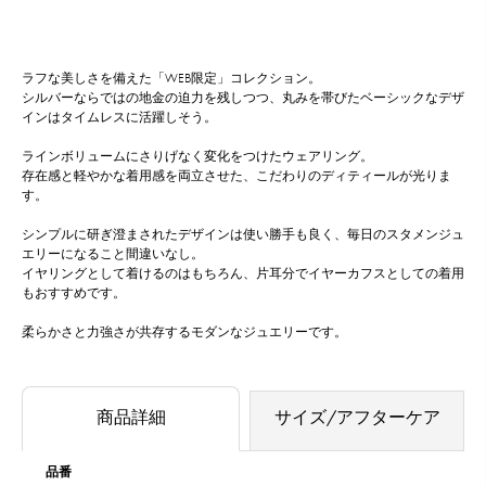
ラフな美しさを備えた「WEB限定」コレクション。
シルバーならではの地金の迫力を残しつつ、丸みを帯びたベーシックなデザ
インはタイムレスに活躍しそう。
ラインボリュームにさりげなく変化をつけたウェアリング。
存在感と軽やかな着用感を両立させた、こだわりのディティールが光りま
す。
シンプルに研ぎ澄まされたデザインは使い勝手も良く、毎日のスタメンジュ
エリーになること間違いなし。
イヤリングとして着けるのはもちろん、片耳分でイヤーカフスとしての着用
もおすすめです。
柔らかさと力強さが共存するモダンなジュエリーです。
商品詳細
サイズ/アフターケア
品番