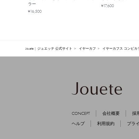
ラー
¥17,600
¥16,500
Jouete | ジュエッテ 公式サイト
イヤーカフ
イヤーカフス コンビカ
CONCEPT
会社概要
採
ヘルプ
利用規約
プラ