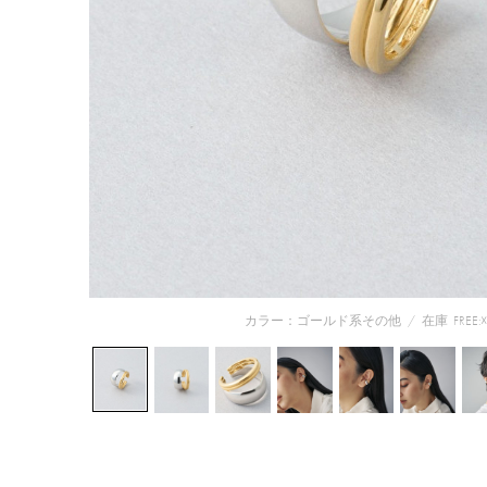
カラー：ゴールド系その他
/
在庫
FREE:☓