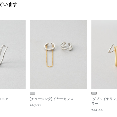
ています
コニア
[チュージング] イヤーカフス
[ダブルイヤリン
ラー
¥17,600
¥33,000