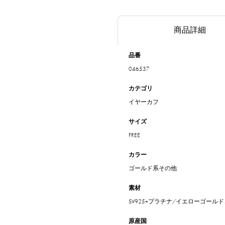
商品詳細
品番
046537
カテゴリ
イヤーカフ
サイズ
FREE
カラー
ゴールド系その他
素材
SV925+プラチナ/イエローゴール
原産国