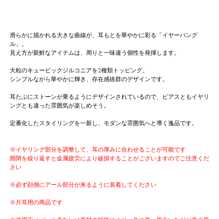
滑らかに描かれる大きな曲線が、耳もとを華やかに彩る「イヤーバング
ル」。
見え方が新鮮なアイテムは、周りと一味違う個性を発揮します。
大粒のキュービックジルコニアを2種類トッピング。
シンプルながら華やかに輝き、存在感抜群のデザインです。
耳たぶにストーンが乗るようにデザインされているので、ピアスともイヤリ
ングとも違った雰囲気が楽しめそう。
定番化したスタイリングを一新し、モダンな雰囲気へと導く逸品です。
※イヤリング部分を調整して、耳の厚みに合わせることが可能です
開閉を繰り返すと金属疲労により破損することがございますのでご注意くだ
さい
※必ず顔側にアール部分が来るように装着してください
※片耳用の商品です