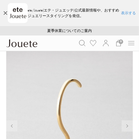
ete/Jouete(エテ・ジュエッテ)公式最新情報や、おすすめ
表示する
ジュエリースタイリングを発信。
ご注文いただいたお品物のお届け状況について
ご注文いただいたお品物のお届け状況について
夏季休業についてのご案内
WEB LIMITED ITEMS >>
採用のご案内
採用のご案内
0
前の画像
次の画