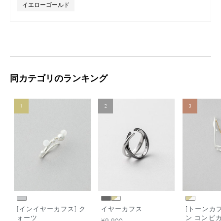
イエローゴールド
同カテゴリのランキング
1
2
3
[インイヤーカフス] ク
イヤーカフス
[トーンカフ
ォーツ
ン コンビ
¥9,900