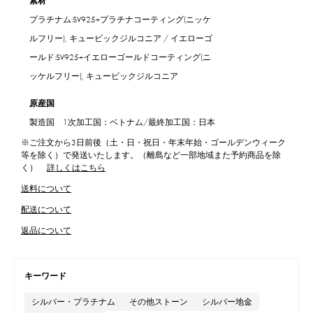
素材
プラチナム:SV925+プラチナコーティング(ニッケ
ルフリー), キュービックジルコニア / イエローゴ
ールド:SV925+イエローゴールドコーティング(ニ
ッケルフリー), キュービックジルコニア
原産国
製造国 1次加工国：ベトナム/最終加工国：日本
※ご注文から3日前後（土・日・祝日・年末年始・ゴールデンウィーク
等を除く）で発送いたします。（離島など一部地域また予約商品を除
く）
詳しくはこちら
送料について
配送について
返品について
キーワード
シルバー・プラチナム
その他ストーン
シルバー地金