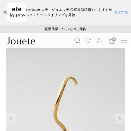
ete/Jouete(エテ・ジュエッテ)公式最新情報や、おすすめ
表示する
ジュエリースタイリングを発信。
ご注文いただいたお品物のお届け状況について
ご注文いただいたお品物のお届け状況について
夏季休業についてのご案内
WEB LIMITED ITEMS >>
採用のご案内
採用のご案内
0
前の画像
次の画