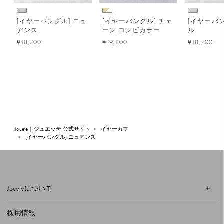
[イヤーバングル] ニュ
[イヤーバングル] チェ
[イヤーバン
アンス
ーン コンビカラー
ル
¥18,700
¥19,800
¥18,700
Jouete | ジュエッテ 公式サイト
イヤーカフ
[イヤーバングル] ニュアンス
Joueteについて
採用情報