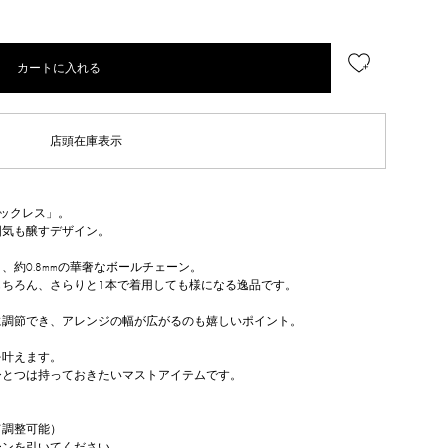
カートに入れる
店頭在庫表示
ネックレス」。
囲気も醸すデザイン。
約0.8mmの華奢なボールチェーン。
ちろん、さらりと1本で着用しても様になる逸品です。
に調節でき、アレンジの幅が広がるのも嬉しいポイント。
を叶えます。
ひとつは持っておきたいマストアイテムです。
て調整可能）
ーンを引いてください。