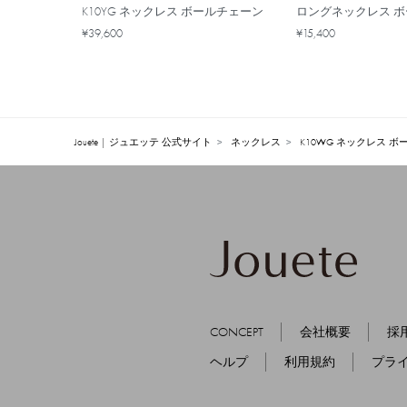
K10YG ネックレス ボールチェーン
ロングネックレス 
¥39,600
¥15,400
Jouete | ジュエッテ 公式サイト
ネックレス
K10WG ネックレス 
CONCEPT
会社概要
採
ヘルプ
利用規約
プラ