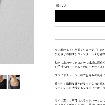
残り2点
身に着ける人の色香を引き出す「K10
ひとさじの個性がジェンダーレスな雰
動きにあわせてデコルテで繊細に煌めく、
お手持ちのアイテムとのレイヤードはも
△
スライドチェーン仕様でお好みの長さ
柔らかく繊細な輝きがライトな抜け感
シーンレスに活躍するジュエリーは、
サイズ直し：不可（スライドパーツに
※スライドボールを持ち、平行にチェ