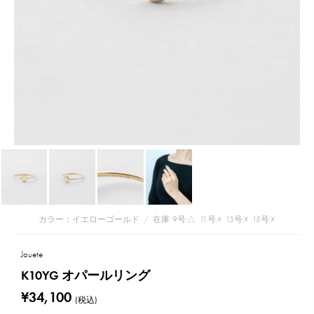
カラー：イエローゴールド
/
在庫
9号:△
11号:☓
13号:☓
15号:☓
Jouete
K10YG オパールリング
¥34,100
(税込)