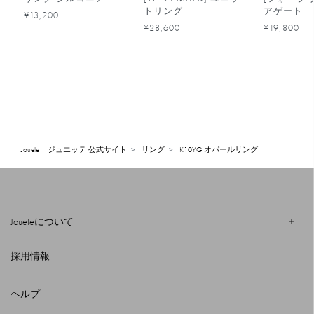
トリング
アゲート
¥13,200
¥28,600
¥19,800
Jouete | ジュエッテ 公式サイト
リング
K10YG オパールリング
Joueteについて
採用情報
ヘルプ