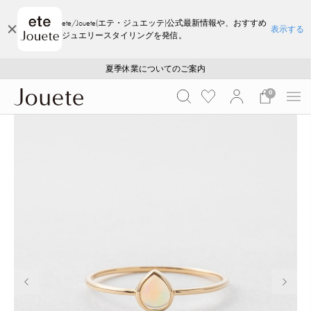
ete/Jouete(エテ・ジュエッテ)公式最新情報や、おすすめ
表示する
ジュエリースタイリングを発信。
ご注文いただいたお品物のお届け状況について
ご注文いただいたお品物のお届け状況について
夏季休業についてのご案内
WEB LIMITED ITEMS >>
採用のご案内
採用のご案内
0
前の画像
次の画