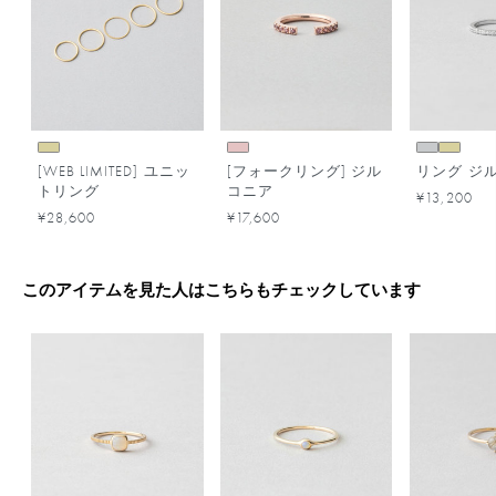
[WEB LIMITED] ユニッ
[フォークリング] ジル
リング ジ
トリング
コニア
¥13,200
¥28,600
¥17,600
このアイテムを見た人はこちらもチェックしています