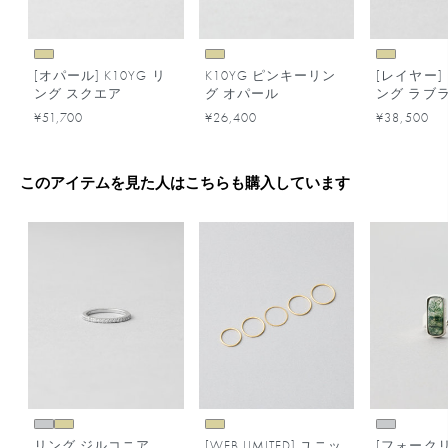
[オパール] K10YG リ
K10YG ピンキーリン
[レイヤー] 
ング スクエア
グ オパール
ング ラブ
ト
¥51,700
¥26,400
¥38,500
このアイテムを見た人はこちらも購入しています
リング ジルコニア
[WEB LIMITED] ユニッ
[フォークリ