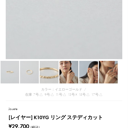
カラー：イエローゴールド
/
在庫
7号:△
9号:△
11号:△
13号:☓
15号:△
17号:△
Jouete
[レイヤー] K10YG リング ステディカット
¥29,700
(税込)