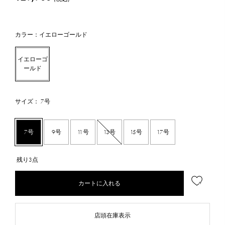
カラー：イエローゴールド
イエローゴ
ールド
サイズ： 7号
7号
9号
11号
13号
15号
17号
残り3点
カートに入れる
店頭在庫表示