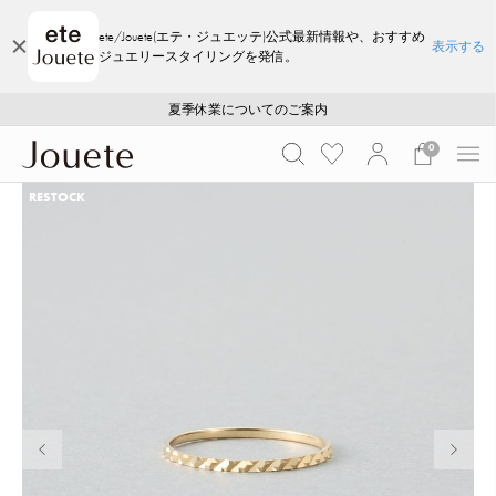
ete/Jouete(エテ・ジュエッテ)公式最新情報や、おすすめ
表示する
ジュエリースタイリングを発信。
ご注文いただいたお品物のお届け状況について
ご注文いただいたお品物のお届け状況について
夏季休業についてのご案内
WEB LIMITED ITEMS >>
採用のご案内
採用のご案内
0
RESTOCK
前の画像
次の画