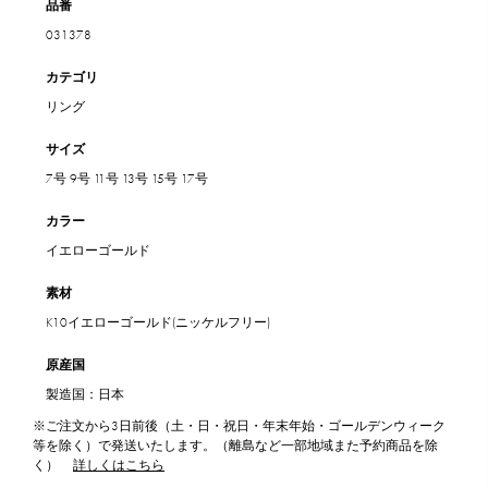
品番
031378
カテゴリ
リング
サイズ
7号
9号
11号
13号
15号
17号
カラー
イエローゴールド
素材
K10イエローゴールド(ニッケルフリー)
原産国
製造国：日本
※ご注文から3日前後（土・日・祝日・年末年始・ゴールデンウィーク
等を除く）で発送いたします。（離島など一部地域また予約商品を除
く）
詳しくはこちら