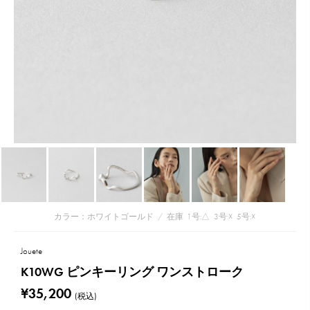
カラー：ホワイトゴールド
/
在庫
1号:△
3号:☓
5号:☓
Jouete
K10WG ピンキーリング ワンストローク
¥35,200
(税込)