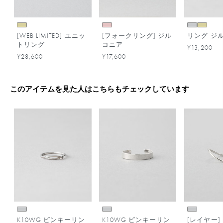
[WEB LIMITED] ユニッ
[フォークリング] ジル
リング ジ
トリング
コニア
¥13,200
¥28,600
¥17,600
このアイテムを見た人はこちらもチェックしています
K10WG ピンキーリン
K10WG ピンキーリン
[レイヤー] 