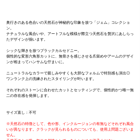
奥行きのある色合いの天然石が神秘的な印象を放つ「ジェム」コレクショ
ン。
ナチュラルな風合いや、アートフルな模様が際立つ天然石を贅沢にあしらっ
たデザインが揃います。
シックな輝きを放つブラックカルセドニー。
個性的な変形六角形カットに、無骨さを感じさせる爪留めやアームのデザイ
ンが相まってハンサムな佇まいに。
ニュートラルなカラーで親しみやすくも大胆なフォルムで特別感も演出◎
ワンランク上の洗練されたスタイリングが叶います。
それぞれのストーンに合わせたカットとセッティングで、個性的かつ唯一無
二の存在感を発揮します。
サイズ直し：不可
※天然石の特徴として、色や形、インクルージョンの有無などそれぞれ風合
いが異なります。クラックが見られるものについても、使用上問題ございま
せん。