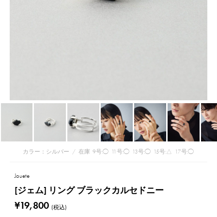
カラー：シルバー
/
在庫
9号:◯
11号:◯
13号:◯
15号:△
17号:◯
Jouete
[ジェム] リング ブラックカルセドニー
¥19,800
(税込)