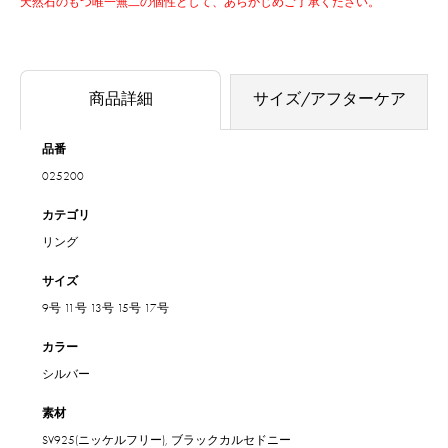
天然石のもつ唯一無二の個性として、あらかじめご了承ください。
商品詳細
サイズ/アフターケア
品番
025200
カテゴリ
リング
サイズ
9号
11号
13号
15号
17号
カラー
シルバー
素材
SV925(ニッケルフリー), ブラックカルセドニー