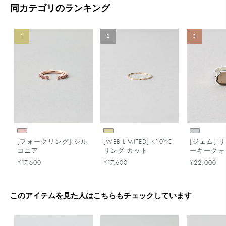
同カテゴリのランキング
1
2
3
[フォークリング] ジル
[WEB LIMITED] K10YG
[ジェム] 
コニア
リング カット
ーキークォ
¥17,600
¥17,600
¥22,000
このアイテムを見た人はこちらもチェックしています