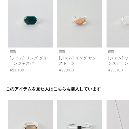
[ジェム] リング グリ
[ジェム] リング サン
[ジェム] 
ーンジャスパー
ストーン
ンストーン
¥23,100
¥22,000
¥23,100
このアイテムを見た人はこちらも購入しています