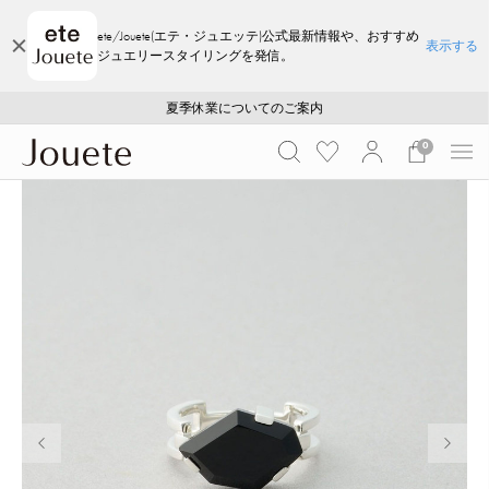
ete/Jouete(エテ・ジュエッテ)公式最新情報や、おすすめ
表示する
ジュエリースタイリングを発信。
ご注文いただいたお品物のお届け状況について
ご注文いただいたお品物のお届け状況について
夏季休業についてのご案内
WEB LIMITED ITEMS >>
採用のご案内
採用のご案内
0
前の画像
次の画